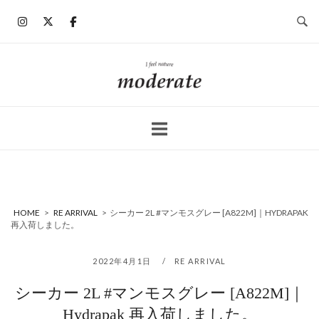
コ
ン
テ
ン
ホ
ツ
ー
へ
ム
ス
キ
ッ
プ
HOME
>
RE ARRIVAL
>
シーカー 2L #マンモスグレー [A822M]｜HYDRAPAK
再入荷しました。
2022年4月1日
RE ARRIVAL
シーカー 2L #マンモスグレー [A822M]｜
Hydrapak 再入荷しました。