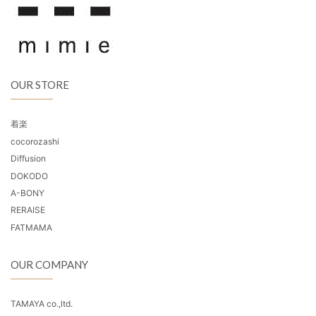
OUR STORE
着楽
cocorozashi
Diffusion
DOKODO
A-BONY
RERAISE
FATMAMA
OUR COMPANY
TAMAYA co.,ltd.