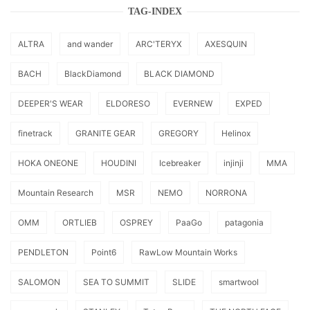
TAG-INDEX
ALTRA
and wander
ARC'TERYX
AXESQUIN
BACH
BlackDiamond
BLACK DIAMOND
DEEPER'S WEAR
ELDORESO
EVERNEW
EXPED
finetrack
GRANITE GEAR
GREGORY
Helinox
HOKA ONEONE
HOUDINI
Icebreaker
injinji
MMA
Mountain Research
MSR
NEMO
NORRONA
OMM
ORTLIEB
OSPREY
PaaGo
patagonia
PENDLETON
Point6
RawLow Mountain Works
SALOMON
SEA TO SUMMIT
SLIDE
smartwool