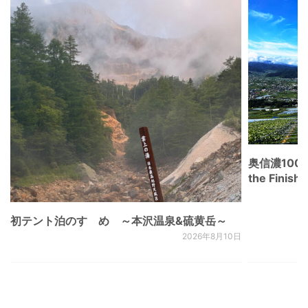
奥信濃100
the Fini
初テント泊のすゝめ ～本沢温泉&硫黄岳～
2026年8月10日