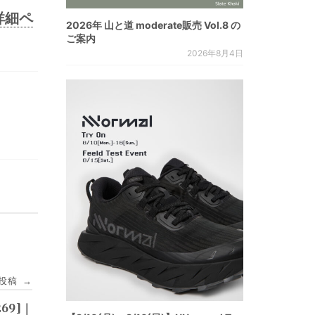
詳細ペ
2026年 山と道 moderate販売 Vol.8 の
ご案内
2026年8月4日
投稿
→
69]｜