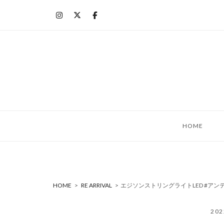
コ
ン
テ
ン
ツ
へ
ス
キ
ッ
HOME
プ
HOME
>
RE ARRIVAL
>
エジソンストリングライトLED #アンティー
20