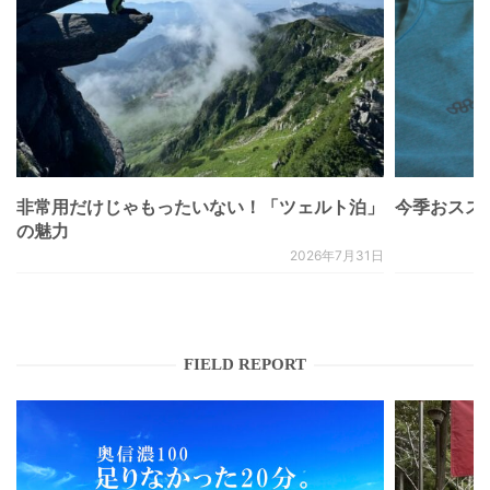
非常用だけじゃもったいない！「ツェルト泊」
今季おススメベ
の魅力
2026年7月31日
FIELD REPORT