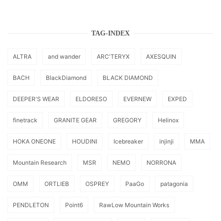
TAG-INDEX
ALTRA
and wander
ARC'TERYX
AXESQUIN
BACH
BlackDiamond
BLACK DIAMOND
DEEPER'S WEAR
ELDORESO
EVERNEW
EXPED
finetrack
GRANITE GEAR
GREGORY
Helinox
HOKA ONEONE
HOUDINI
Icebreaker
injinji
MMA
Mountain Research
MSR
NEMO
NORRONA
OMM
ORTLIEB
OSPREY
PaaGo
patagonia
PENDLETON
Point6
RawLow Mountain Works