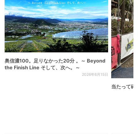
奥信濃100。足りなかった20分 。～ Beyond
the Finish Line そして、次へ。～
2026年6月15日
当たって砕け