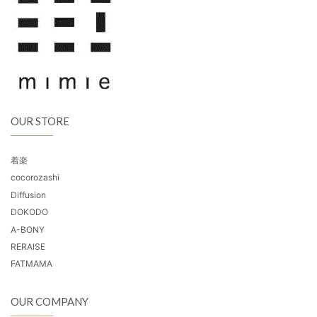
OUR STORE
着楽
cocorozashi
Diffusion
DOKODO
A-BONY
RERAISE
FATMAMA
OUR COMPANY