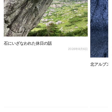
石にいざなわれた休日の話
2026年8月6日
北アルプス