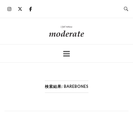
コ
ン
テ
ン
ホ
ツ
ー
へ
ム
ス
キ
ッ
プ
検索結果: BAREBONES