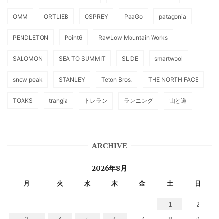
OMM
ORTLIEB
OSPREY
PaaGo
patagonia
PENDLETON
Point6
RawLow Mountain Works
SALOMON
SEA TO SUMMIT
SLIDE
smartwool
snow peak
STANLEY
Teton Bros.
THE NORTH FACE
TOAKS
trangia
トレラン
ランニング
山と道
ARCHIVE
2026年8月
月
火
水
木
金
土
日
1
2
3
4
5
6
7
8
9