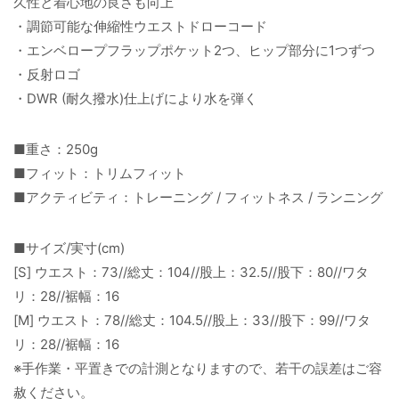
久性と着心地の良さも向上
・調節可能な伸縮性ウエストドローコード
・エンベロープフラップポケット2つ、ヒップ部分に1つずつ
・反射ロゴ
・DWR (耐久撥水)仕上げにより水を弾く
■重さ：250g
■フィット：トリムフィット
■アクティビティ：トレーニング / フィットネス / ランニング
■サイズ/実寸(cm)
[S] ウエスト：73//総丈：104//股上：32.5//股下：80//ワタ
リ：28//裾幅：16
[M] ウエスト：78//総丈：104.5//股上：33//股下：99//ワタ
リ：28//裾幅：16
※手作業・平置きでの計測となりますので、若干の誤差はご容
赦ください。