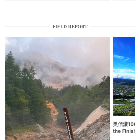
FIELD REPORT
奥信濃100
the Fini