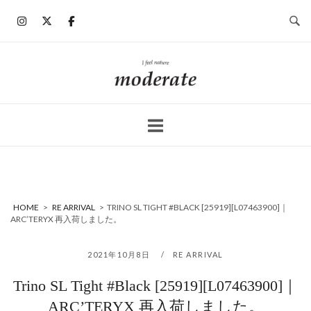
コ
ン
テ
ン
ホ
ツ
ー
へ
ム
ス
キ
ッ
プ
HOME
>
RE ARRIVAL
>
TRINO SL TIGHT #BLACK [25919][L07463900]｜
ARC’TERYX 再入荷しました。
2021年10月8日
RE ARRIVAL
Trino SL Tight #Black [25919][L07463900]｜
ARC’TERYX 再入荷しました。