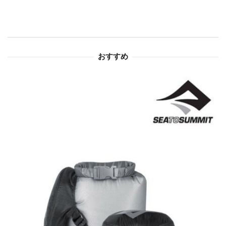
シ
ョ
おすすめ
ン