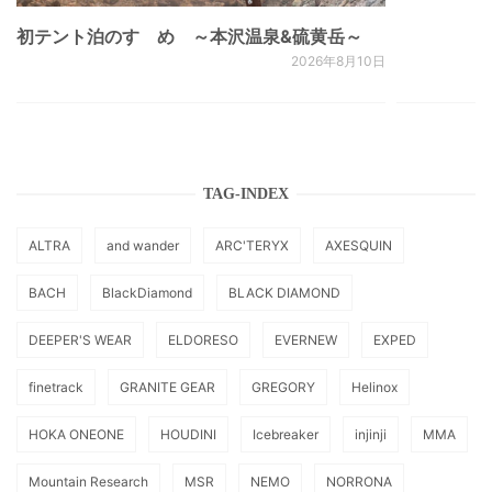
初テント泊のすゝめ ～本沢温泉&硫黄岳～
2026年8月10日
TAG-INDEX
ALTRA
and wander
ARC'TERYX
AXESQUIN
BACH
BlackDiamond
BLACK DIAMOND
DEEPER'S WEAR
ELDORESO
EVERNEW
EXPED
finetrack
GRANITE GEAR
GREGORY
Helinox
HOKA ONEONE
HOUDINI
Icebreaker
injinji
MMA
Mountain Research
MSR
NEMO
NORRONA