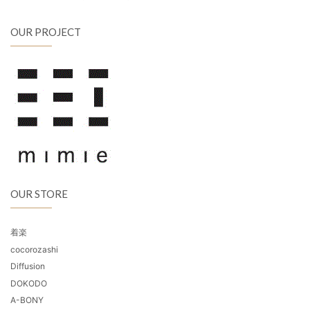
OUR PROJECT
OUR STORE
着楽
cocorozashi
Diffusion
DOKODO
A-BONY