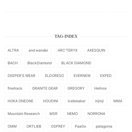
TAG-INDEX
ALTRA
and wander
ARC'TERYX
AXESQUIN
BACH
BlackDiamond
BLACK DIAMOND
DEEPER'S WEAR
ELDORESO
EVERNEW
EXPED
finetrack
GRANITE GEAR
GREGORY
Helinox
HOKA ONEONE
HOUDINI
Icebreaker
injinji
MMA
Mountain Research
MSR
NEMO
NORRONA
OMM
ORTLIEB
OSPREY
PaaGo
patagonia