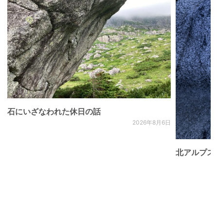
石にいざなわれた休日の話
2026年8月6日
北アルプス