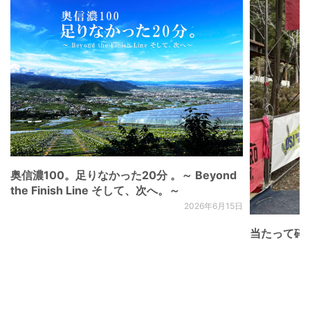
奥信濃100。足りなかった20分 。～ Beyond
the Finish Line そして、次へ。～
2026年6月15日
当たって砕け