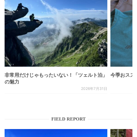
非常用だけじゃもったいない！「ツェルト泊」
今季おススメベ
の魅力
2026年7月31日
FIELD REPORT