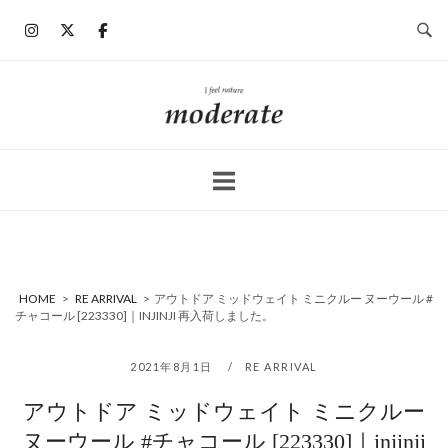
コ
ン
テ
ン
ホ
ツ
ー
へ
ム
ス
キ
ッ
プ
HOME
>
RE ARRIVAL
>
アウトドア ミッドウェイト ミニクルー ヌーウール #
チャコール [223330]｜INJINJI 再入荷しました。
2021年8月1日
RE ARRIVAL
アウトドア ミッドウェイト ミニクルー
ヌーウール #チャコール [223330]｜injinji