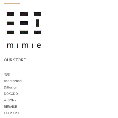
OUR STORE
着楽
cocorozashi
Diffusion
DOKODO
A-BONY
RERAISE
FATMAMA