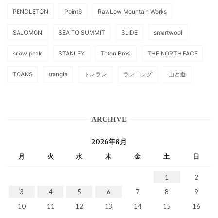
PENDLETON
Point6
RawLow Mountain Works
SALOMON
SEA TO SUMMIT
SLIDE
smartwool
snow peak
STANLEY
Teton Bros.
THE NORTH FACE
TOAKS
trangia
トレラン
ランニング
山と道
ARCHIVE
2026年8月
月
火
水
木
金
土
日
1
2
3
4
5
6
7
8
9
10
11
12
13
14
15
16