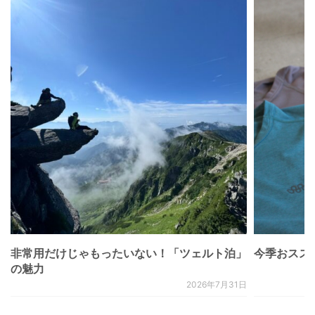
非常用だけじゃもったいない！「ツェルト泊」
今季おススメベ
の魅力
2026年7月31日