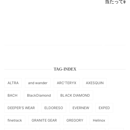
当たって砕け
TAG-INDEX
ALTRA
and wander
ARC'TERYX
AXESQUIN
BACH
BlackDiamond
BLACK DIAMOND
DEEPER'S WEAR
ELDORESO
EVERNEW
EXPED
finetrack
GRANITE GEAR
GREGORY
Helinox