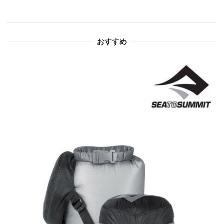
シ
ョ
おすすめ
ン