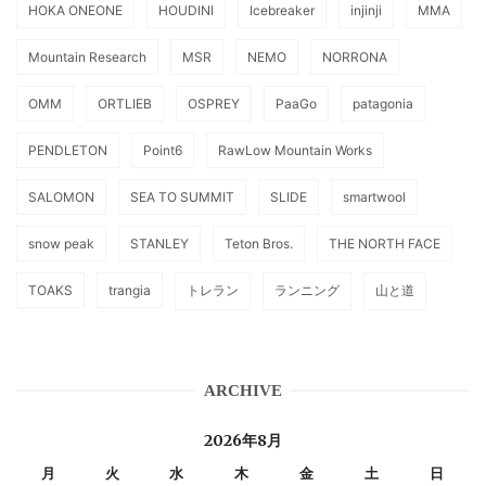
HOKA ONEONE
HOUDINI
Icebreaker
injinji
MMA
Mountain Research
MSR
NEMO
NORRONA
OMM
ORTLIEB
OSPREY
PaaGo
patagonia
PENDLETON
Point6
RawLow Mountain Works
SALOMON
SEA TO SUMMIT
SLIDE
smartwool
snow peak
STANLEY
Teton Bros.
THE NORTH FACE
TOAKS
trangia
トレラン
ランニング
山と道
ARCHIVE
2026年8月
月
火
水
木
金
土
日