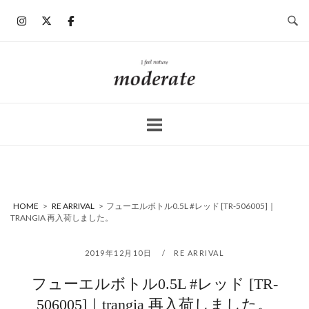
コ
ン
テ
ン
ホ
ツ
ー
へ
ム
ス
キ
ッ
プ
HOME
>
RE ARRIVAL
>
フューエルボトル0.5L #レッド [TR-506005]｜
TRANGIA 再入荷しました。
2019年12月10日
RE ARRIVAL
フューエルボトル0.5L #レッド [TR-
506005]｜trangia 再入荷しました。