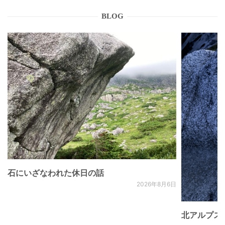
BLOG
石にいざなわれた休日の話
2026年8月6日
北アルプス