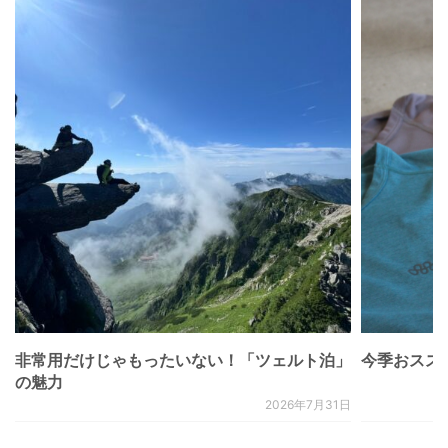
非常用だけじゃもったいない！「ツェルト泊」
今季おススメベ
の魅力
2026年7月31日