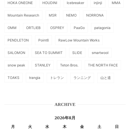
HOKA ONEONE
HOUDINI
Icebreaker
injinji
MMA
Mountain Research
MSR
NEMO
NORRONA
OMM
ORTLIEB
OSPREY
PaaGo
patagonia
PENDLETON
Point6
RawLow Mountain Works
SALOMON
SEA TO SUMMIT
SLIDE
smartwool
snow peak
STANLEY
Teton Bros.
THE NORTH FACE
TOAKS
trangia
トレラン
ランニング
山と道
ARCHIVE
2026年8月
月
火
水
木
金
土
日