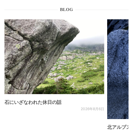
BLOG
石にいざなわれた休日の話
2026年8月6日
北アルプス