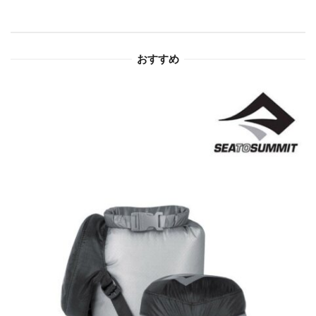
シ
ョ
おすすめ
ン