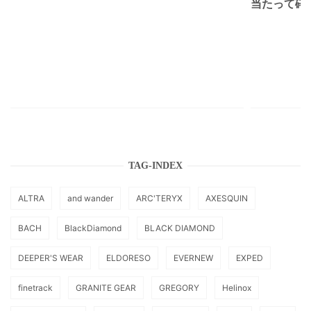
当たって砕け
TAG-INDEX
ALTRA
and wander
ARC'TERYX
AXESQUIN
BACH
BlackDiamond
BLACK DIAMOND
DEEPER'S WEAR
ELDORESO
EVERNEW
EXPED
finetrack
GRANITE GEAR
GREGORY
Helinox