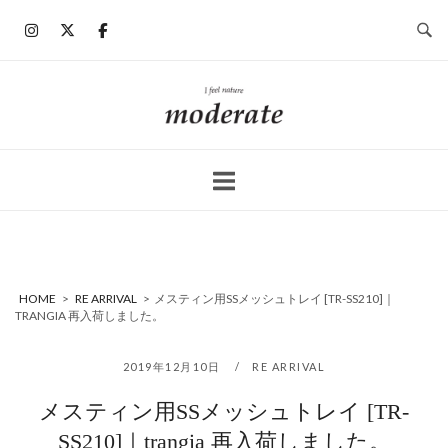
コ
ン
テ
ン
ホ
ツ
ー
へ
ム
ス
キ
ッ
プ
HOME
>
RE ARRIVAL
>
メスティン用SSメッシュトレイ [TR-SS210]｜
TRANGIA 再入荷しました。
2019年12月10日
RE ARRIVAL
メスティン用SSメッシュトレイ [TR-
SS210]｜trangia 再入荷しました。