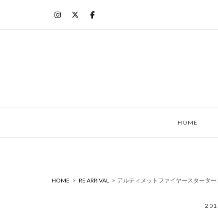
コ
ン
テ
ン
ツ
へ
ス
キ
ッ
HOME
プ
HOME
>
RE ARRIVAL
>
アルティメットファイヤースターター [T
20