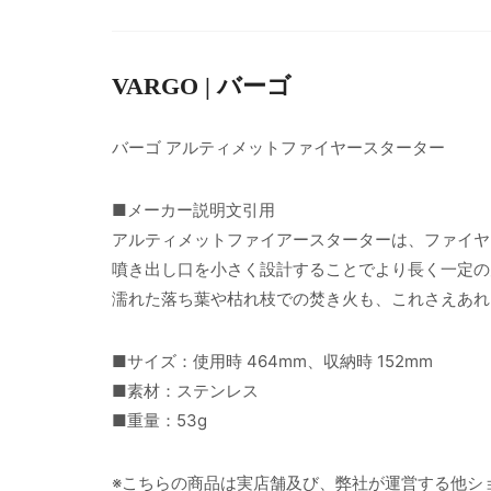
VARGO | バーゴ
バーゴ アルティメットファイヤースターター
■メーカー説明文引用
アルティメットファイアースターターは、ファイヤ
噴き出し口を小さく設計することでより長く一定の
濡れた落ち葉や枯れ枝での焚き火も、これさえあれ
■サイズ：使用時 464mm、収納時 152mm
■素材：ステンレス
■重量：53g
※こちらの商品は実店舗及び、弊社が運営する他シ