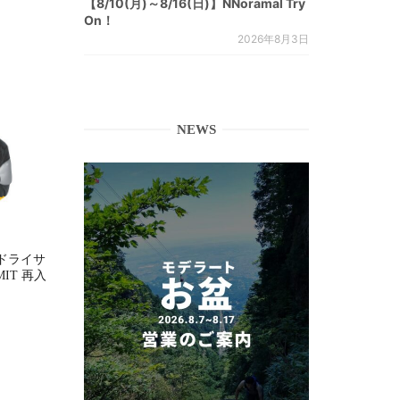
【8/10(月)～8/16(日)】NNoramal Try
On！
2026年8月3日
NEWS
ドライサ
MMIT 再入