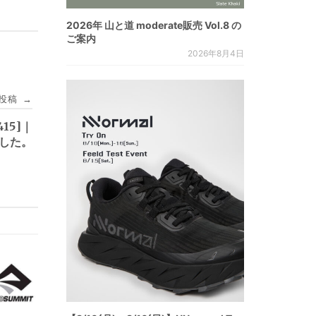
2026年 山と道 moderate販売 Vol.8 の
ご案内
2026年8月4日
投稿
→
15]｜
ました。