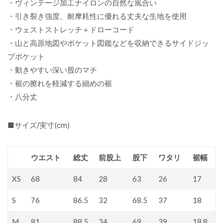
・ヴィンテージ加工ナイロンの自然な風合い
・引き裂き強度、耐摩耗性に優れる丈夫な生地を使用
・ウェストストレッチ＋ドローコード
・山と高原地図やポケット図鑑などを収納できるサイドジッ
プポケット
・動きやすい深い股のマチ
・裾の擦れを軽減する細めの裾
・八分丈
■サイズ/実寸(cm)
ウエスト
総丈
前股上
股下
ワタリ
裾幅
XS
68
84
28
63
26
17
S
76
86.5
32
68.5
37
18
M
81
88.5
34
69
39
18.8