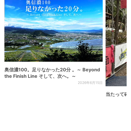
奥信濃100。足りなかった20分 。～ Beyond
the Finish Line そして、次へ。～
2026年6月15日
当たって砕け