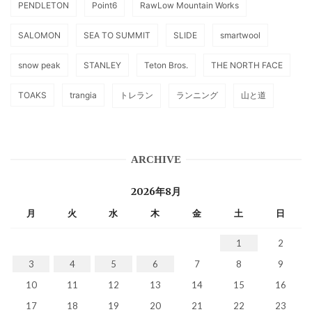
PENDLETON
Point6
RawLow Mountain Works
SALOMON
SEA TO SUMMIT
SLIDE
smartwool
snow peak
STANLEY
Teton Bros.
THE NORTH FACE
TOAKS
trangia
トレラン
ランニング
山と道
ARCHIVE
2026年8月
月
火
水
木
金
土
日
1
2
3
4
5
6
7
8
9
10
11
12
13
14
15
16
17
18
19
20
21
22
23