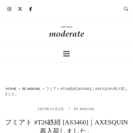
コ
ン
テ
ン
ホ
ツ
ー
へ
ム
ス
キ
ッ
プ
HOME
>
RE ARRIVAL
>
フミアト #T26鉄紺 [AS3460]｜AXESQUIN 再入荷し
ました。
2019年11月5日
RE ARRIVAL
フミアト #T26鉄紺 [AS3460]｜AXESQUIN
再入荷しました。