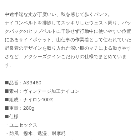
中途半端な丈が丁度いい、秋を感じて歩くパンツ。
ナイロンベルトを排除してスッキリしたウェスト周り、バッ
クパックのヒップベルトに干渉せず行動中に使いやすい位置
にあるサイドポケット、山仕事の作業着として使われていた
野良着のデザインを取り入れた深い股のマチによる動きやす
さなど、アクシーズクインこだわりの仕様でまとめていま
す。
■品番：AS3460
■素材：ヴィンテージ加工ナイロン
■組成：ナイロン100%
■重量：280g
■仕様
・ユニセックス
・防風、撥水、透湿、耐摩耗