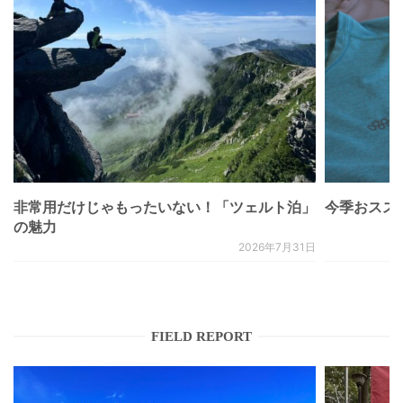
非常用だけじゃもったいない！「ツェルト泊」
今季おススメベ
の魅力
2026年7月31日
FIELD REPORT