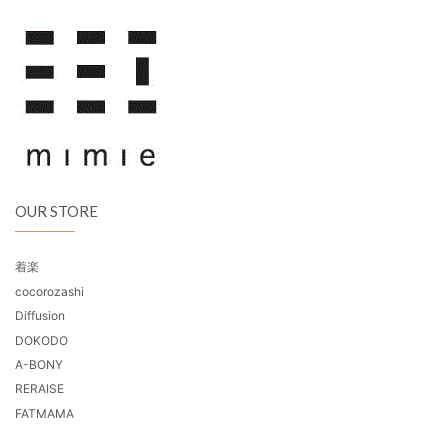
OUR STORE
着楽
cocorozashi
Diffusion
DOKODO
A-BONY
RERAISE
FATMAMA