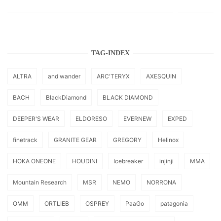
TAG-INDEX
ALTRA
and wander
ARC'TERYX
AXESQUIN
BACH
BlackDiamond
BLACK DIAMOND
DEEPER'S WEAR
ELDORESO
EVERNEW
EXPED
finetrack
GRANITE GEAR
GREGORY
Helinox
HOKA ONEONE
HOUDINI
Icebreaker
injinji
MMA
Mountain Research
MSR
NEMO
NORRONA
OMM
ORTLIEB
OSPREY
PaaGo
patagonia