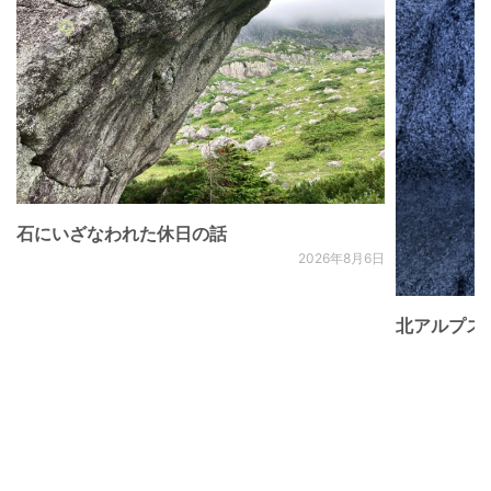
石にいざなわれた休日の話
2026年8月6日
北アルプス