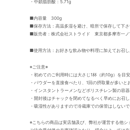
・中鎖脂肪酸：5.71g
■内容量 300g
■保存方法：高温多湿を避け、暗所で保存して下さ
■販売者：株式会社ストライド 東京都多摩市一ノ宮2
■使用方法：お好きな飲み物や料理に加えてお召し
※ご注意※
・初めてのご利用時には大さじ1杯（約10g）を目
・パウダーを直接食べたり、1回の摂取量が多いと
・インスタントラーメンなどポリスチレン製の容器
・開封後はチャックを閉めてなるべく早めにお召し
・吸湿性がありますので冷蔵庫での保管はしないで
※こちらの商品は実店舗及び、弊社が運営する他シ