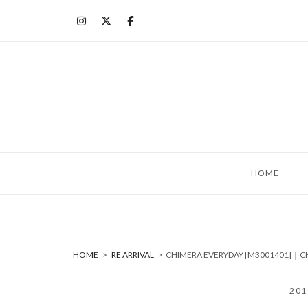
コ
ン
テ
ン
ツ
へ
ス
キ
ッ
HOME
プ
HOME
>
RE ARRIVAL
>
CHIMERA EVERYDAY [M3001401
20