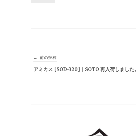
投
前の投稿
←
稿
アミカス [SOD-320]｜SOTO 再入荷しました
ナ
ビ
ゲ
ー
シ