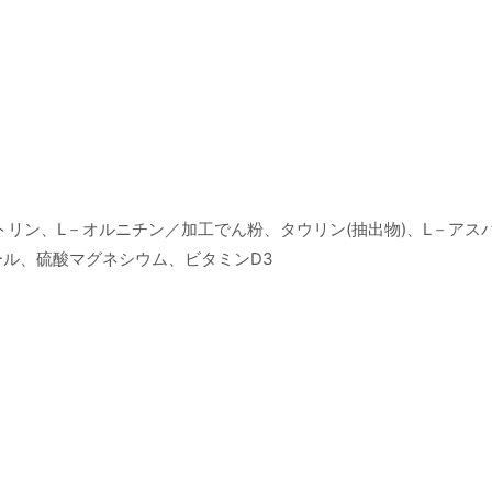
ストリン、L－オルニチン／加工でん粉、タウリン(抽出物)、L－アス
ール、硫酸マグネシウム、ビタミンD3