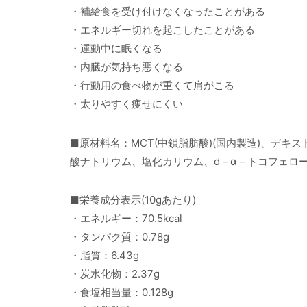
・補給食を受け付けなくなったことがある
・エネルギー切れを起こしたことがある
・運動中に眠くなる
・内臓が気持ち悪くなる
・行動用の食べ物が重くて肩がこる
・太りやすく痩せにくい
■原材料名：MCT(中鎖脂肪酸)(国内製造)、デキ
酸ナトリウム、塩化カリウム、d－α－トコフェロ
■栄養成分表示(10gあたり)
・エネルギー：70.5kcal
・タンパク質：0.78g
・脂質：6.43g
・炭水化物：2.37g
・食塩相当量：0.128g