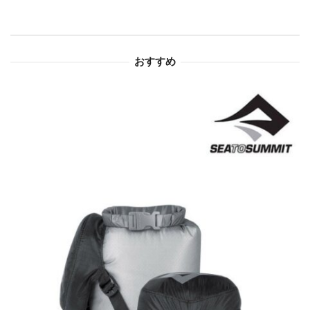
シ
ョ
おすすめ
ン