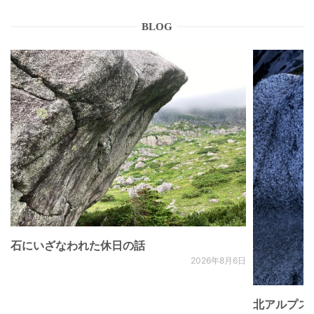
BLOG
石にいざなわれた休日の話
2026年8月6日
北アルプス