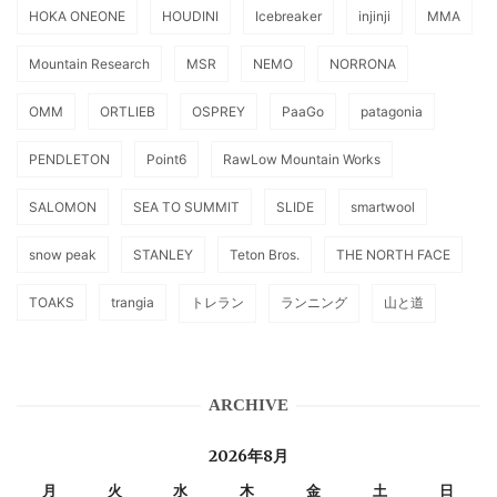
HOKA ONEONE
HOUDINI
Icebreaker
injinji
MMA
Mountain Research
MSR
NEMO
NORRONA
OMM
ORTLIEB
OSPREY
PaaGo
patagonia
PENDLETON
Point6
RawLow Mountain Works
SALOMON
SEA TO SUMMIT
SLIDE
smartwool
snow peak
STANLEY
Teton Bros.
THE NORTH FACE
TOAKS
trangia
トレラン
ランニング
山と道
ARCHIVE
2026年8月
月
火
水
木
金
土
日