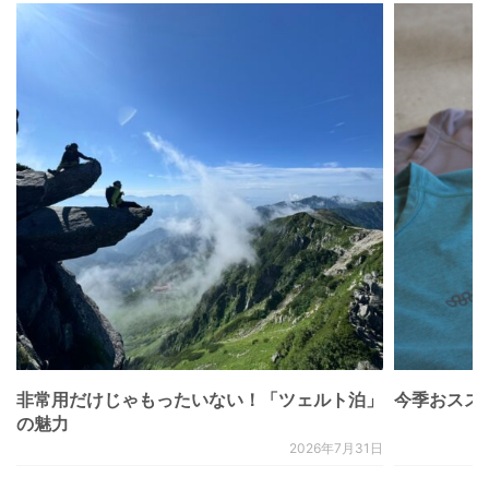
非常用だけじゃもったいない！「ツェルト泊」
今季おススメベ
の魅力
2026年7月31日