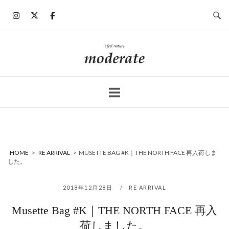
コ
ン
テ
ン
ホ
ツ
ー
へ
ム
ス
キ
ッ
プ
HOME
>
RE ARRIVAL
>
MUSETTE BAG #K｜THE NORTH FACE 再入荷しま
した。
2018年12月28日
RE ARRIVAL
Musette Bag #K｜THE NORTH FACE 再入
荷しました。