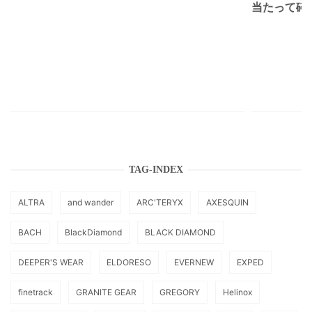
当たって砕け
TAG-INDEX
ALTRA
and wander
ARC'TERYX
AXESQUIN
BACH
BlackDiamond
BLACK DIAMOND
DEEPER'S WEAR
ELDORESO
EVERNEW
EXPED
finetrack
GRANITE GEAR
GREGORY
Helinox