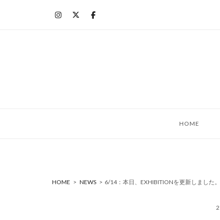
コ
ン
テ
ン
ツ
へ
ス
キ
ッ
HOME
プ
HOME
>
NEWS
>
6/14：本日、EXHIBITIONを更新しました