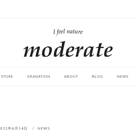
ホ
ー
ム
STORE
GRADATION
ABOUT
BLOG
NEWS
。
2011年6月14日
NEWS