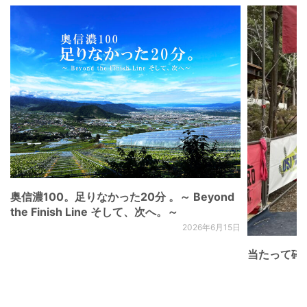
奥信濃100。足りなかった20分 。～ Beyond
the Finish Line そして、次へ。～
2026年6月15日
当たって砕け