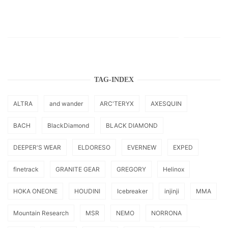
TAG-INDEX
ALTRA
and wander
ARC'TERYX
AXESQUIN
BACH
BlackDiamond
BLACK DIAMOND
DEEPER'S WEAR
ELDORESO
EVERNEW
EXPED
finetrack
GRANITE GEAR
GREGORY
Helinox
HOKA ONEONE
HOUDINI
Icebreaker
injinji
MMA
Mountain Research
MSR
NEMO
NORRONA