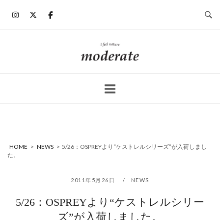
コ
ン
テ
ン
ホ
ツ
ー
へ
ム
ス
キ
ッ
プ
HOME
>
NEWS
>
5/26：OSPREYより“ケストレルシリーズ”が入荷しまし
た。
2011年5月26日
NEWS
5/26：OSPREYより“ケストレルシリー
ズ”が入荷しました。