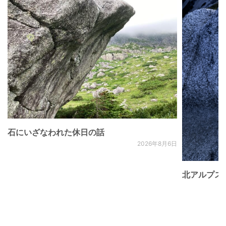
石にいざなわれた休日の話
2026年8月6日
北アルプス