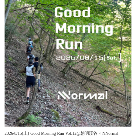
2026/8/15(土) Good Morning Run Vol.12@朝明渓谷 × NNormal