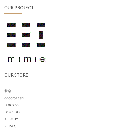
OUR PROJECT
OUR STORE
着楽
cocorozashi
Diffusion
DOKODO
A-BONY
RERAISE