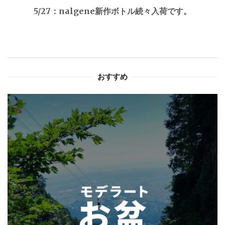
ゲ
5/27：nalgene新作ボトル続々入荷です。
ー
シ
ョ
おすすめ
ン