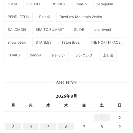
OMM
ORTLIEB
OSPREY
PaaGo
patagonia
PENDLETON
Point6
RawLow Mountain Works
SALOMON
SEA TO SUMMIT
SLIDE
smartwool
snow peak
STANLEY
Teton Bros.
THE NORTH FACE
TOAKS
trangia
トレラン
ランニング
山と道
ARCHIVE
2026年8月
月
火
水
木
金
土
日
1
2
3
4
5
6
7
8
9