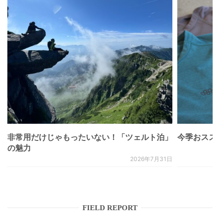
非常用だけじゃもったいない！「ツェルト泊」
今季おススメベ
の魅力
2026年7月31日
FIELD REPORT