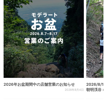
2026年お盆期間中の店舗営業のお知らせ
2026/8/15
朝明渓谷 × N
2026年8月4日