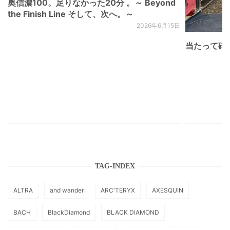
奥信濃100。足りなかった20分 。～ Beyond
the Finish Line そして、次へ。～
2026年6月15日
当たって砕け
TAG-INDEX
ALTRA
and wander
ARC'TERYX
AXESQUIN
BACH
BlackDiamond
BLACK DIAMOND