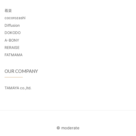
着楽
cocorozashi
Diffusion
DOKODO
A-BONY
RERAISE
FATMAMA
OUR COMPANY
TAMAYA co.,ltd.
© moderate