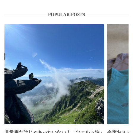
POPULAR POSTS
非常用だけじゃもったいない！「ツェルト泊」
今季おススメベ