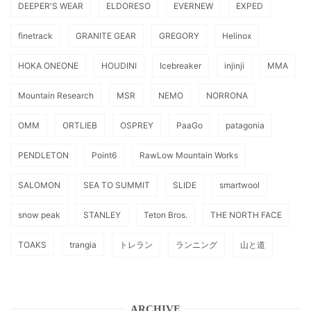
DEEPER'S WEAR
ELDORESO
EVERNEW
EXPED
finetrack
GRANITE GEAR
GREGORY
Helinox
HOKA ONEONE
HOUDINI
Icebreaker
injinji
MMA
Mountain Research
MSR
NEMO
NORRONA
OMM
ORTLIEB
OSPREY
PaaGo
patagonia
PENDLETON
Point6
RawLow Mountain Works
SALOMON
SEA TO SUMMIT
SLIDE
smartwool
snow peak
STANLEY
Teton Bros.
THE NORTH FACE
TOAKS
trangia
トレラン
ランニング
山と道
ARCHIVE