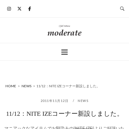
コ
ン
テ
ン
ホ
ツ
ー
へ
ム
ス
キ
ッ
プ
HOME
>
NEWS
>
11/12：NITE IZEコーナー新設しました。
2011年11月12日
NEWS
11/12：NITE IZEコーナー新設しました。
マニアックなアイテムでお馴染みの
“NITE IZE”
よりご好評いた