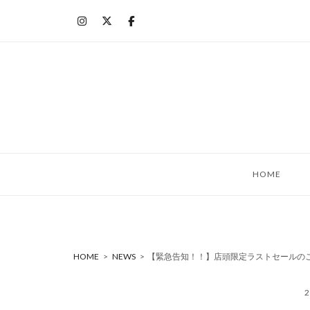
コ
ン
テ
ン
ツ
へ
ス
キ
ッ
HOME
プ
HOME
>
NEWS
>
【緊急告知！！】店頭限定ラストセールの