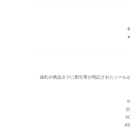
値札や商品タグに割引率が明記されたシールが
1
2
3
4