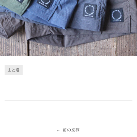
山と道
投
前の投稿
←