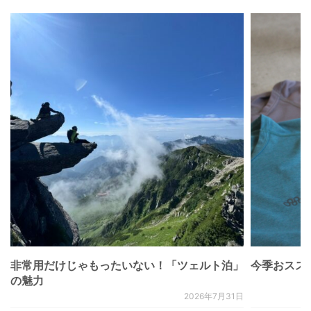
非常用だけじゃもったいない！「ツェルト泊」
今季おススメベ
の魅力
2026年7月31日