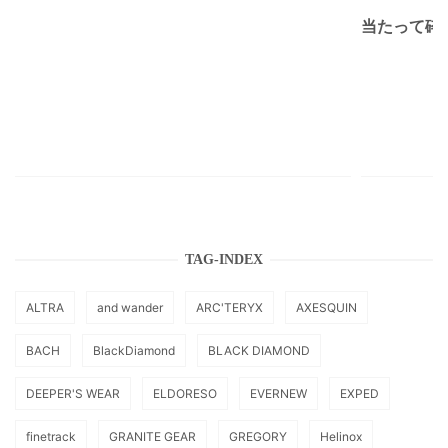
当たって砕け
TAG-INDEX
ALTRA
and wander
ARC'TERYX
AXESQUIN
BACH
BlackDiamond
BLACK DIAMOND
DEEPER'S WEAR
ELDORESO
EVERNEW
EXPED
finetrack
GRANITE GEAR
GREGORY
Helinox