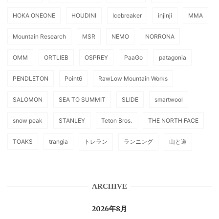
HOKA ONEONE
HOUDINI
Icebreaker
injinji
MMA
Mountain Research
MSR
NEMO
NORRONA
OMM
ORTLIEB
OSPREY
PaaGo
patagonia
PENDLETON
Point6
RawLow Mountain Works
SALOMON
SEA TO SUMMIT
SLIDE
smartwool
snow peak
STANLEY
Teton Bros.
THE NORTH FACE
TOAKS
trangia
トレラン
ランニング
山と道
ARCHIVE
2026年8月