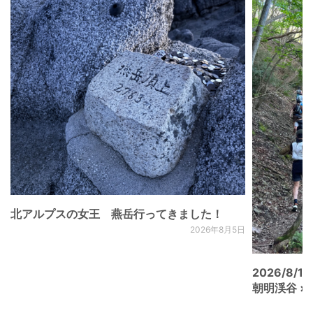
北アルプスの女王 燕岳行ってきました！
2026年8月5日
2026/8/15
朝明渓谷 × N