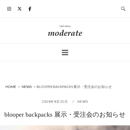
コ
ン
テ
ン
ホ
ツ
ー
へ
ム
ス
キ
ッ
プ
HOME
>
NEWS
>
BLOOPER BACKPACKS 展示・受注会のお知らせ
2018年8月21日
NEWS
blooper backpacks 展示・受注会のお知らせ