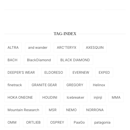
TAG-INDEX
ALTRA
and wander
ARC'TERYX
AXESQUIN
BACH
BlackDiamond
BLACK DIAMOND
DEEPER'S WEAR
ELDORESO
EVERNEW
EXPED
finetrack
GRANITE GEAR
GREGORY
Helinox
HOKA ONEONE
HOUDINI
Icebreaker
injinji
MMA
Mountain Research
MSR
NEMO
NORRONA
OMM
ORTLIEB
OSPREY
PaaGo
patagonia