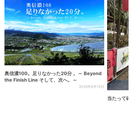
奥信濃100。足りなかった20分 。～ Beyond
the Finish Line そして、次へ。～
2026年6月15日
当たって砕け