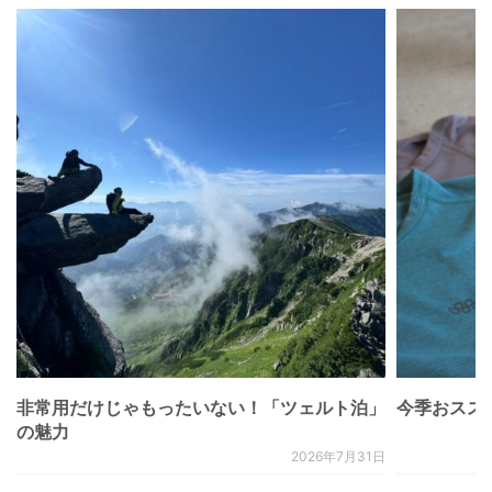
非常用だけじゃもったいない！「ツェルト泊」
今季おススメベ
の魅力
2026年7月31日