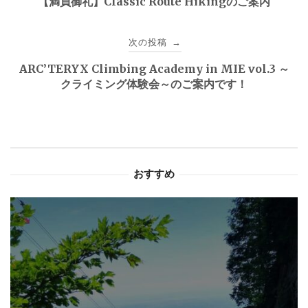
【満員御礼】Classic Route Hikingのご案内
ナ
次の投稿
→
ビ
ARC’TERYX Climbing Academy in MIE vol.3 ～
ゲ
クライミング体験会～のご案内です！
ー
シ
ョ
おすすめ
ン