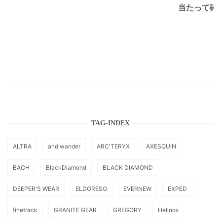
当たって砕け
TAG-INDEX
ALTRA
and wander
ARC'TERYX
AXESQUIN
BACH
BlackDiamond
BLACK DIAMOND
DEEPER'S WEAR
ELDORESO
EVERNEW
EXPED
finetrack
GRANITE GEAR
GREGORY
Helinox