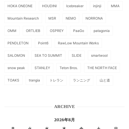
HOKA ONEONE
HOUDINI
Icebreaker
injinji
MMA
Mountain Research
MSR
NEMO
NORRONA
OMM
ORTLIEB
OSPREY
PaaGo
patagonia
PENDLETON
Point6
RawLow Mountain Works
SALOMON
SEA TO SUMMIT
SLIDE
smartwool
snow peak
STANLEY
Teton Bros.
THE NORTH FACE
TOAKS
trangia
トレラン
ランニング
山と道
ARCHIVE
2026年8月
月
火
水
木
金
土
日