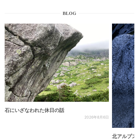
BLOG
石にいざなわれた休日の話
2026年8月6日
北アルプス