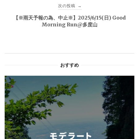
ビ
次の投稿
→
ゲ
【※雨天予報の為、中止※】2025/6/15(日) Good
Morning Run@多度山
ー
シ
ョ
おすすめ
ン