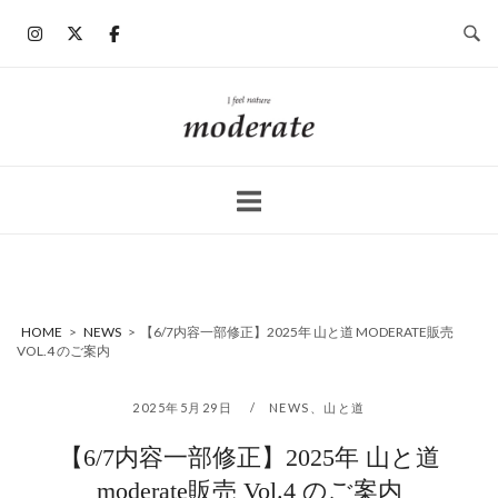
コ
ン
テ
ン
ホ
ツ
ー
へ
ム
ス
キ
ッ
プ
HOME
>
NEWS
>
【6/7内容一部修正】2025年 山と道 MODERATE販売
VOL.4 のご案内
2025年5月29日
NEWS
、
山と道
【6/7内容一部修正】2025年 山と道
moderate販売 Vol.4 のご案内