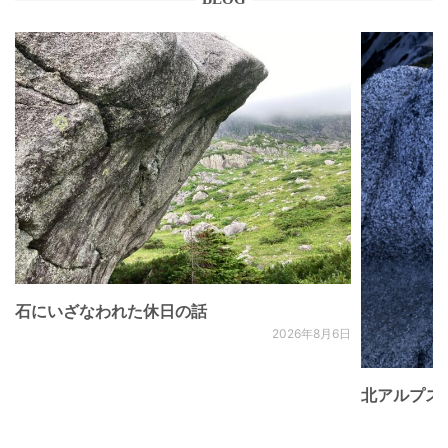
石にいざなわれた休日の話
2026年8月6日
北アルプス