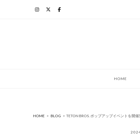
コ
ン
テ
ン
ツ
へ
ス
キ
ッ
HOME
プ
HOME
>
BLOG
>
TETON BROS. ポップアップイベントを開
20