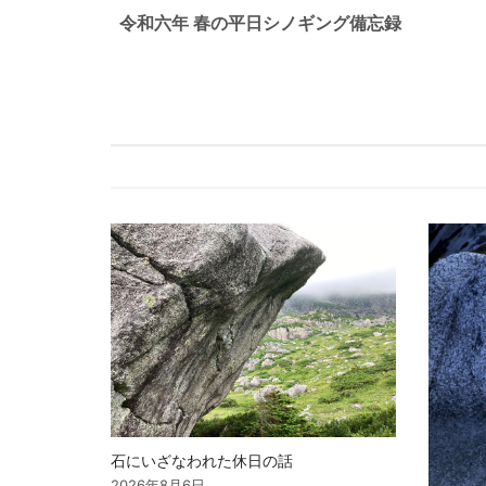
稿
令和六年 春の平日シノギング備忘録
ナ
ビ
ゲ
ー
シ
ョ
ン
石にいざなわれた休日の話
2026年8月6日