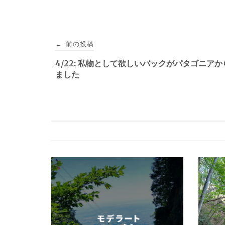
投
前の投稿
←
稿
4/22: 私物として欲しいバックがパタゴニア
ました
ナ
ビ
ゲ
ー
シ
ョ
ン