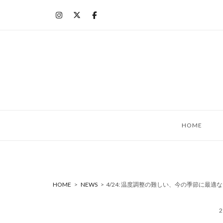
コ
ン
テ
ン
ツ
へ
ス
キ
ッ
HOME
プ
HOME
>
NEWS
>
4/24: 温度調整の難しい、今の季節に最