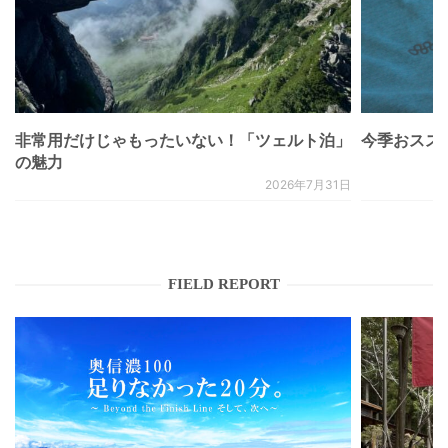
非常用だけじゃもったいない！「ツェルト泊」
今季おススメベ
の魅力
2026年7月31日
FIELD REPORT