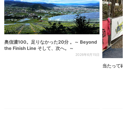
奥信濃100。足りなかった20分 。～ Beyond
the Finish Line そして、次へ。～
2026年6月15日
当たって砕け