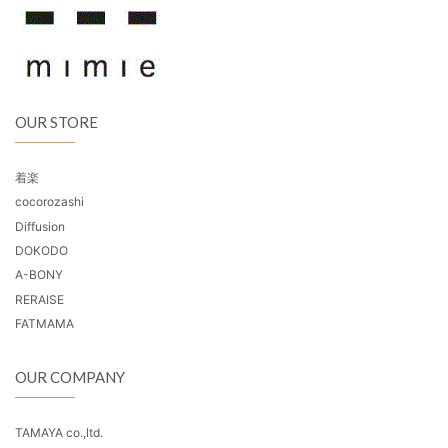
OUR STORE
着楽
cocorozashi
Diffusion
DOKODO
A-BONY
RERAISE
FATMAMA
OUR COMPANY
TAMAYA co.,ltd.