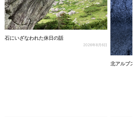
石にいざなわれた休日の話
2026年8月6日
北アルプス