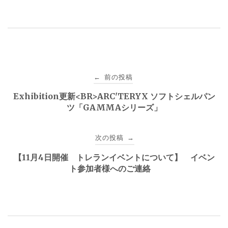
投
前の投稿
←
稿
Exhibition更新<BR>ARC'TERYX ソフトシェルパン
ツ「GAMMAシリーズ」
ナ
ビ
次の投稿
→
ゲ
【11月4日開催 トレランイベントについて】 イベン
ト参加者様へのご連絡
ー
シ
ョ