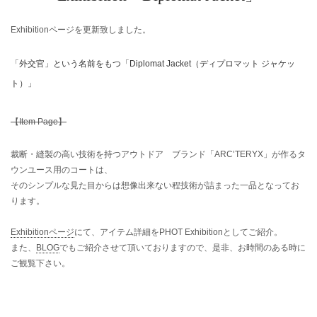
Exhibitionページを更新致しました。
「外交官」という名前をもつ「
Diplomat Jacket（
ディプロマット ジャケッ
ト
）
」
【Item Page】
裁断・縫製の高い技術を持つアウトドア ブランド「ARC’TERYX」が作るタ
ウンユース用のコートは、
そのシンプルな見た目からは想像出来ない程技術が詰まった一品となってお
ります。
Exhibitionページ
にて、アイテム詳細をPHOT Exhibitionとしてご紹介。
また、
BLOG
でもご紹介させて頂いておりますので、是非、お時間のある時に
ご観覧下さい。