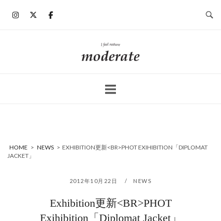
コ
ン
テ
ン
ホ
ツ
ー
へ
ム
ス
キ
ッ
プ
HOME
>
NEWS
>
EXHIBITION更新<BR>PHOT EXIHIBITION「DIPLOMAT
JACKET」
2012年10月22日
NEWS
Exhibition更新<BR>PHOT
Exihibition「Diplomat Jacket」