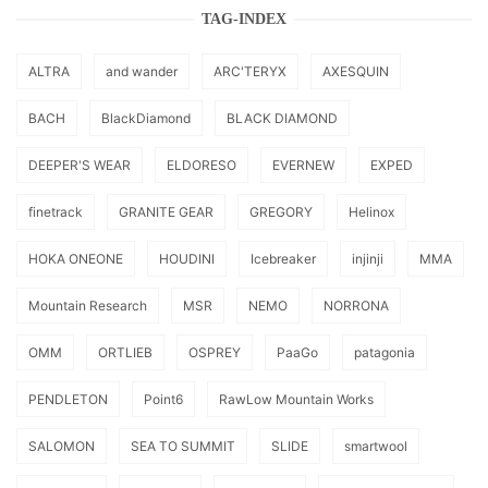
TAG-INDEX
ALTRA
and wander
ARC'TERYX
AXESQUIN
BACH
BlackDiamond
BLACK DIAMOND
DEEPER'S WEAR
ELDORESO
EVERNEW
EXPED
finetrack
GRANITE GEAR
GREGORY
Helinox
HOKA ONEONE
HOUDINI
Icebreaker
injinji
MMA
Mountain Research
MSR
NEMO
NORRONA
OMM
ORTLIEB
OSPREY
PaaGo
patagonia
PENDLETON
Point6
RawLow Mountain Works
SALOMON
SEA TO SUMMIT
SLIDE
smartwool