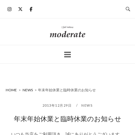
コ
ン
テ
ン
ホ
ツ
ー
へ
ム
ス
キ
ッ
プ
HOME
>
NEWS
>
年末年始休業と臨時休業のお知らせ
2013年12月29日
NEWS
年末年始休業と臨時休業のお知らせ
いつも当店をご利用頂き、誠にありがとうございます。