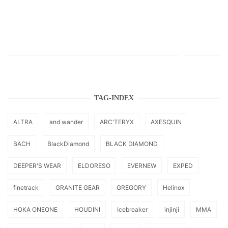
TAG-INDEX
ALTRA
and wander
ARC'TERYX
AXESQUIN
BACH
BlackDiamond
BLACK DIAMOND
DEEPER'S WEAR
ELDORESO
EVERNEW
EXPED
finetrack
GRANITE GEAR
GREGORY
Helinox
HOKA ONEONE
HOUDINI
Icebreaker
injinji
MMA