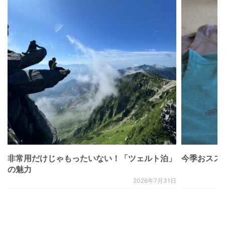
非常用だけじゃもったいない！「ツェルト泊」
今季おススメベ
の魅力
2026年7月31日