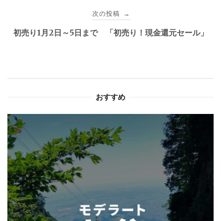
ビ
次の投稿
→
ゲ
初売り1月2日～5日まで 「初売り！現金還元セール」
ー
シ
ョ
おすすめ
ン