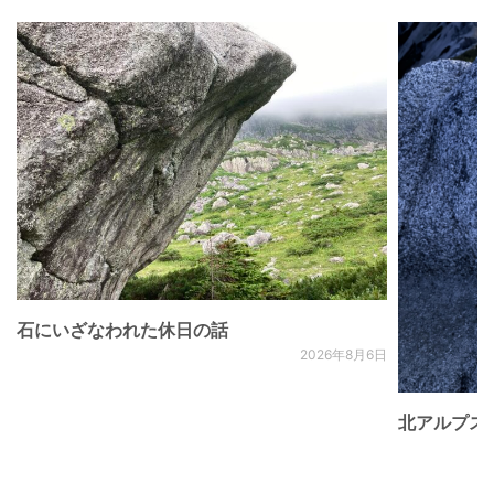
石にいざなわれた休日の話
2026年8月6日
北アルプス