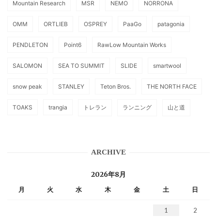
Mountain Research
MSR
NEMO
NORRONA
OMM
ORTLIEB
OSPREY
PaaGo
patagonia
PENDLETON
Point6
RawLow Mountain Works
SALOMON
SEA TO SUMMIT
SLIDE
smartwool
snow peak
STANLEY
Teton Bros.
THE NORTH FACE
TOAKS
trangia
トレラン
ランニング
山と道
ARCHIVE
2026年8月
月
火
水
木
金
土
日
1
2