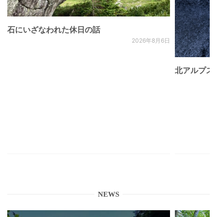
石にいざなわれた休日の話
2026年8月6日
北アルプス
NEWS