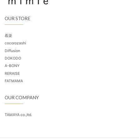
OUR STORE
着楽
cocorozashi
Diffusion
DOKODO
A-BONY
RERAISE
FATMAMA
OUR COMPANY
TAMAYA co.,ltd.