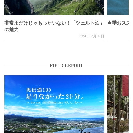
非常用だけじゃもったいない！「ツェルト泊」
今季おススメベ
の魅力
2026年7月31日
FIELD REPORT