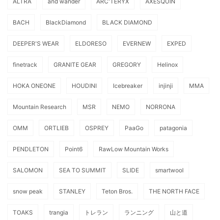
ALTRA
and wander
ARC'TERYX
AXESQUIN
BACH
BlackDiamond
BLACK DIAMOND
DEEPER'S WEAR
ELDORESO
EVERNEW
EXPED
finetrack
GRANITE GEAR
GREGORY
Helinox
HOKA ONEONE
HOUDINI
Icebreaker
injinji
MMA
Mountain Research
MSR
NEMO
NORRONA
OMM
ORTLIEB
OSPREY
PaaGo
patagonia
PENDLETON
Point6
RawLow Mountain Works
SALOMON
SEA TO SUMMIT
SLIDE
smartwool
snow peak
STANLEY
Teton Bros.
THE NORTH FACE
TOAKS
trangia
トレラン
ランニング
山と道