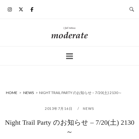
コ
ン
テ
ン
ホ
ツ
ー
へ
ム
ス
キ
ッ
プ
HOME
>
NEWS
>
NIGHT TRAIL PARTY のお知らせ – 7/20(土) 2130～
2013年7月16日
NEWS
Night Trail Party のお知らせ – 7/20(土) 2130
～