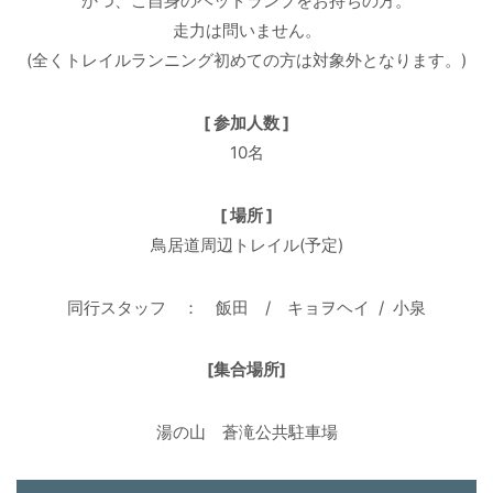
かつ、ご自身のヘッドランプをお持ちの方。
走力は問いません。
(全くトレイルランニング初めての方は対象外となります。)
[ 参加人数 ]
10名
[ 場所 ]
鳥居道周辺トレイル(予定)
同行スタッフ ： 飯田 / キョヲヘイ / 小泉
[集合場所]
湯の山 蒼滝公共駐車場