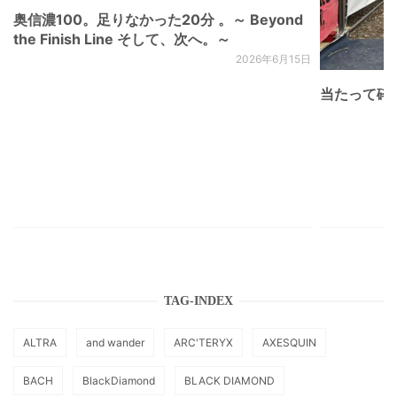
奥信濃100。足りなかった20分 。～ Beyond
the Finish Line そして、次へ。～
2026年6月15日
当たって砕け
TAG-INDEX
ALTRA
and wander
ARC'TERYX
AXESQUIN
BACH
BlackDiamond
BLACK DIAMOND