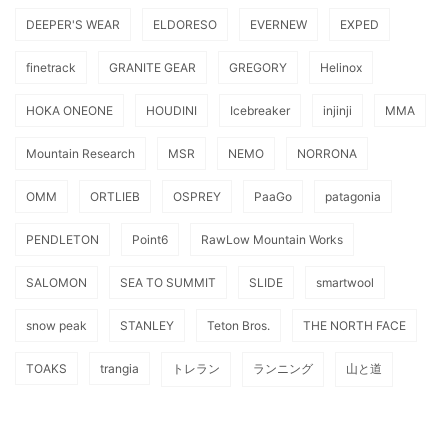
DEEPER'S WEAR
ELDORESO
EVERNEW
EXPED
finetrack
GRANITE GEAR
GREGORY
Helinox
HOKA ONEONE
HOUDINI
Icebreaker
injinji
MMA
Mountain Research
MSR
NEMO
NORRONA
OMM
ORTLIEB
OSPREY
PaaGo
patagonia
PENDLETON
Point6
RawLow Mountain Works
SALOMON
SEA TO SUMMIT
SLIDE
smartwool
snow peak
STANLEY
Teton Bros.
THE NORTH FACE
TOAKS
trangia
トレラン
ランニング
山と道