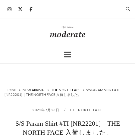
コ
ン
テ
ン
ホ
ツ
ー
へ
ム
ス
キ
ッ
プ
HOME
>
NEW ARRIVAL
>
THE NORTH FACE
>
S/S PARAM SHIRT #TI
[NR22201]｜THE NORTH FACE 入荷しました。
2022年7月23日
THE NORTH FACE
S/S Param Shirt #TI [NR22201]｜THE
NORTH FACE 入荷しました。