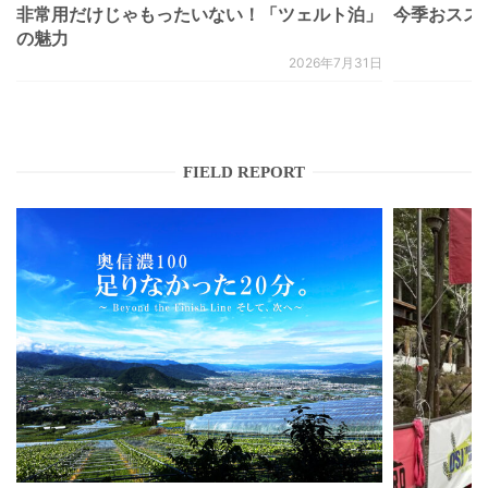
非常用だけじゃもったいない！「ツェルト泊」
今季おススメベ
の魅力
2026年7月31日
FIELD REPORT