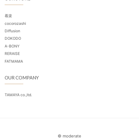
着楽
cocorozashi
Diffusion
DOKODO
A-BONY
RERAISE
FATMAMA
OUR COMPANY
TAMAYA co.,ltd.
© moderate