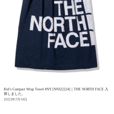
Kid’s Compact Wrap Towel #NY [NNJ22224]｜THE NORTH FACE 入
荷しました。
2023年7月14日