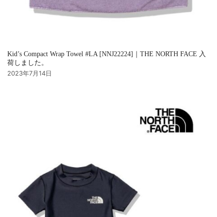
Kid’s Compact Wrap Towel #LA [NNJ22224]｜THE NORTH FACE 入
荷しました。
2023年7月14日