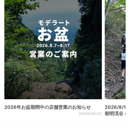
2026年お盆期間中の店舗営業のお知らせ
2026/8/15
朝明渓谷 × N
2026年8月4日