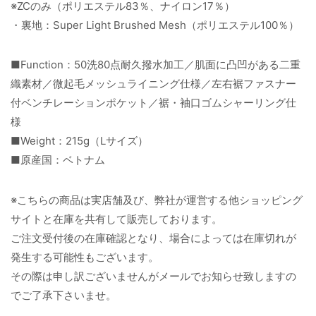
※ZCのみ（ポリエステル83％、ナイロン17％）
・裏地：Super Light Brushed Mesh（ポリエステル100％）
■Function：50洗80点耐久撥水加工／肌面に凸凹がある二重
織素材／微起毛メッシュライニング仕様／左右裾ファスナー
付ベンチレーションポケット／裾・袖口ゴムシャーリング仕
様
■Weight：215g（Lサイズ）
■原産国：ベトナム
※こちらの商品は実店舗及び、弊社が運営する他ショッピング
サイトと在庫を共有して販売しております。
ご注文受付後の在庫確認となり、場合によっては在庫切れが
発生する可能性もございます。
その際は申し訳ございませんがメールでお知らせ致しますの
でご了承下さいませ。