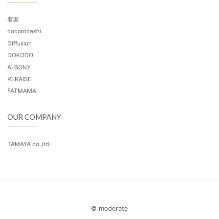
着楽
cocorozashi
Diffusion
DOKODO
A-BONY
RERAISE
FATMAMA
OUR COMPANY
TAMAYA co.,ltd.
© moderate