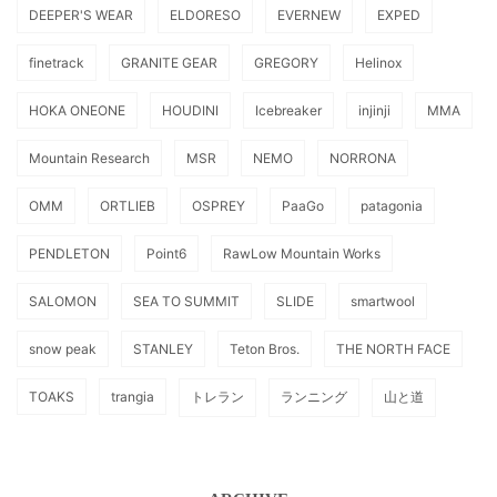
DEEPER'S WEAR
ELDORESO
EVERNEW
EXPED
finetrack
GRANITE GEAR
GREGORY
Helinox
HOKA ONEONE
HOUDINI
Icebreaker
injinji
MMA
Mountain Research
MSR
NEMO
NORRONA
OMM
ORTLIEB
OSPREY
PaaGo
patagonia
PENDLETON
Point6
RawLow Mountain Works
SALOMON
SEA TO SUMMIT
SLIDE
smartwool
snow peak
STANLEY
Teton Bros.
THE NORTH FACE
TOAKS
trangia
トレラン
ランニング
山と道