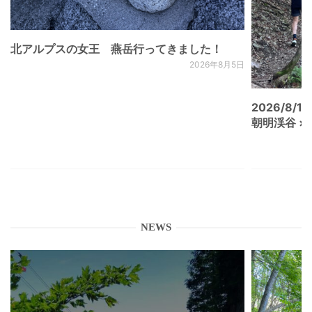
北アルプスの女王 燕岳行ってきました！
2026年8月5日
2026/8/15
朝明渓谷 × N
NEWS