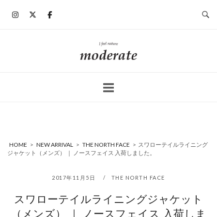
コ
ン
テ
ン
ホ
ツ
ー
へ
ム
ス
キ
ッ
プ
HOME
>
NEW ARRIVAL
>
THE NORTH FACE
>
スワローテイルライニング
ジャケット（メンズ） ｜ ノースフェイス 入荷しました。
2017年11月5日
THE NORTH FACE
スワローテイルライニングジャケット
（メンズ） ｜ ノースフェイス 入荷しま