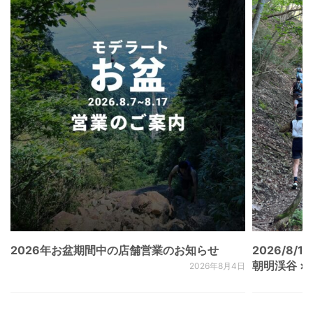
2026年お盆期間中の店舗営業のお知らせ
2026/8/15
朝明渓谷 × N
2026年8月4日