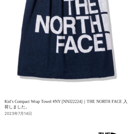
Kid’s Compact Wrap Towel #NY [NNJ22224]｜THE NORTH FACE 入
荷しました。
2023年7月14日