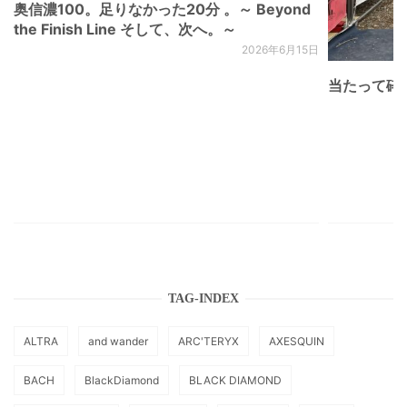
奥信濃100。足りなかった20分 。～ Beyond
the Finish Line そして、次へ。～
2026年6月15日
当たって砕け
TAG-INDEX
ALTRA
and wander
ARC'TERYX
AXESQUIN
BACH
BlackDiamond
BLACK DIAMOND