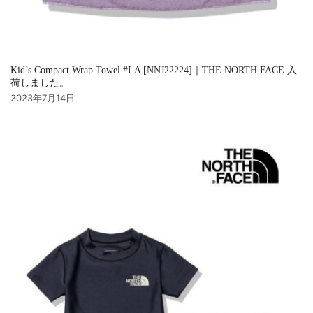
Kid’s Compact Wrap Towel #LA [NNJ22224]｜THE NORTH FACE 入
荷しました。
2023年7月14日