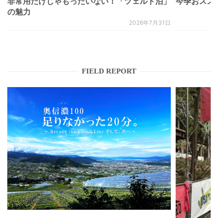
非常用だけじゃもったいない！「ツェルト泊」
今季おススメベ
の魅力
2026年7月31日
FIELD REPORT