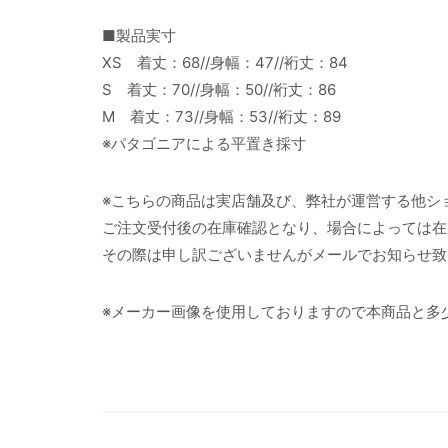
■製品実寸
XS 着丈：68//身幅：47//裄丈：84
S 着丈：70//身幅：50//裄丈：86
M 着丈：73//身幅：53//裄丈：89
※パタゴニアによる平置き採寸
※こちらの商品は実店舗及び、弊社が運営する他シ
ご注文受付後の在庫確認となり、場合によっては在
その際は申し訳ございませんがメールでお知らせ致
※メーカー画像を使用しておりますので本商品と多