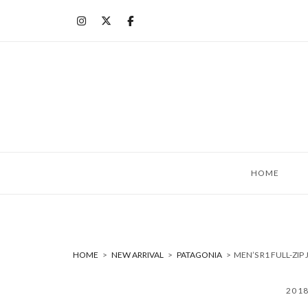
コ
ン
テ
ン
ツ
へ
ス
キ
ッ
HOME
プ
HOME
>
NEW ARRIVAL
>
PATAGONIA
>
MEN’S R1 FULL-
201