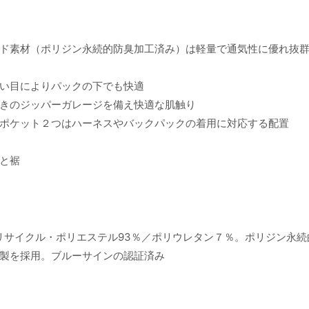
ド素材（ポリジン永続的防臭加工済み）は軽量で通気性に優れ抜
い目によりパックの下でも快適
きのジッパーガレージを備え快適な肌触り
ポケット２つはハーネスやバックパックの着用に対応する配置
と裾
リサイクル・ポリエステル93％／ポリウレタン７％。ポリジン永続
製を採用。ブルーサインの認証済み