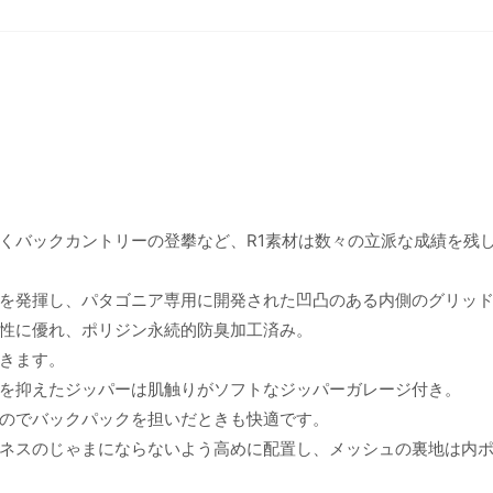
くバックカントリーの登攀など、R1素材は数々の立派な成績を残
を発揮し、パタゴニア専用に開発された凹凸のある内側のグリッ
性に優れ、ポリジン永続的防臭加工済み。
きます。
を抑えたジッパーは肌触りがソフトなジッパーガレージ付き。
のでバックパックを担いだときも快適です。
ネスのじゃまにならないよう高めに配置し、メッシュの裏地は内