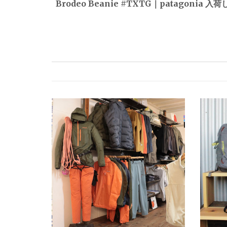
Brodeo Beanie #TXTG｜patagonia 
ナ
ビ
ゲ
ー
シ
ョ
ン