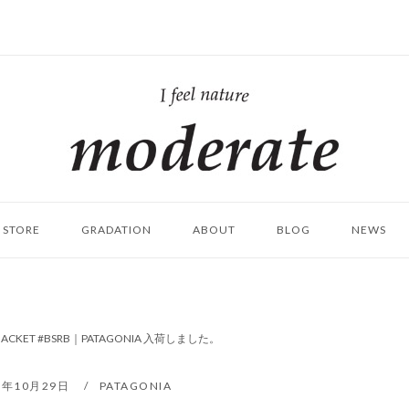
ホ
ー
ム
STORE
GRADATION
ABOUT
BLOG
NEWS
ZIP JACKET #BSRB｜PATAGONIA 入荷しました。
8年10月29日
PATAGONIA