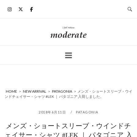
コ
ン
テ
ン
ホ
ツ
ー
へ
ム
ス
キ
ッ
プ
HOME
>
NEW ARRIVAL
>
PATAGONIA
>
メンズ・ショートスリーブ・ウイ
ンドチェイサー・シャツ #LEK ｜ パタゴニア 入荷しました。
2018年6月11日
PATAGONIA
メンズ・ショートスリーブ・ウインドチ
ェイサー・シャツ #LEK ｜ パタゴニア 入