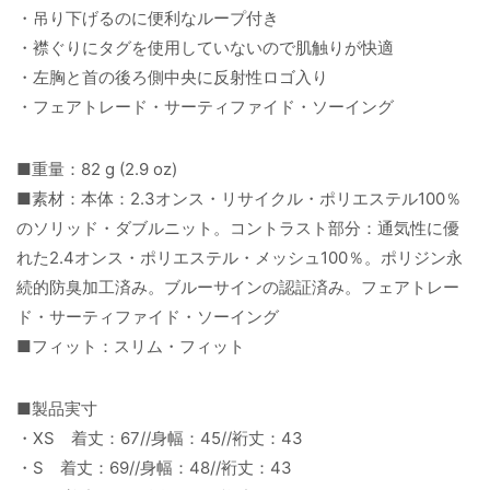
・吊り下げるのに便利なループ付き
・襟ぐりにタグを使用していないので肌触りが快適
・左胸と首の後ろ側中央に反射性ロゴ入り
・フェアトレード・サーティファイド・ソーイング
■重量：82 g (2.9 oz)
■素材：本体：2.3オンス・リサイクル・ポリエステル100％
のソリッド・ダブルニット。コントラスト部分：通気性に優
れた2.4オンス・ポリエステル・メッシュ100％。ポリジン永
続的防臭加工済み。ブルーサインの認証済み。フェアトレー
ド・サーティファイド・ソーイング
■フィット：スリム・フィット
■製品実寸
・XS 着丈：67//身幅：45//裄丈：43
・S 着丈：69//身幅：48//裄丈：43