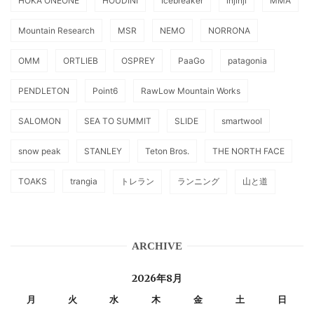
HOKA ONEONE
HOUDINI
Icebreaker
injinji
MMA
Mountain Research
MSR
NEMO
NORRONA
OMM
ORTLIEB
OSPREY
PaaGo
patagonia
PENDLETON
Point6
RawLow Mountain Works
SALOMON
SEA TO SUMMIT
SLIDE
smartwool
snow peak
STANLEY
Teton Bros.
THE NORTH FACE
TOAKS
trangia
トレラン
ランニング
山と道
ARCHIVE
2026年8月
月
火
水
木
金
土
日