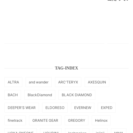
TAG-INDEX
ALTRA
and wander
ARC'TERYX
AXESQUIN
BACH
BlackDiamond
BLACK DIAMOND
DEEPER'S WEAR
ELDORESO
EVERNEW
EXPED
finetrack
GRANITE GEAR
GREGORY
Helinox