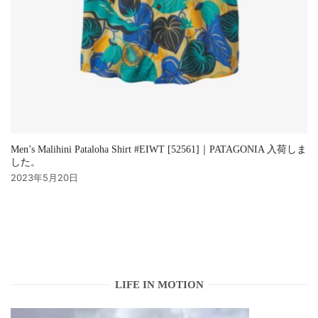
Men’s Malihini Pataloha Shirt #EIWT [52561]｜PATAGONIA 入荷しま
した。
2023年5月20日
LIFE IN MOTION