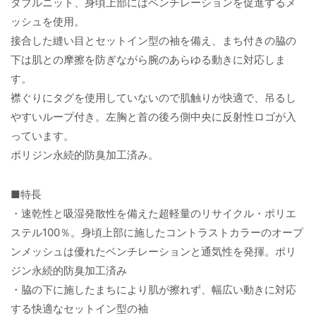
ダブルニット、身頃上部にはベンチレーションを促進するメ
ッシュを使用。
接合した縫い目とセットイン型の袖を備え、まち付きの脇の
下は肌との摩擦を防ぎながら腕のあらゆる動きに対応しま
す。
襟ぐりにタグを使用していないので肌触りが快適で、吊るし
やすいループ付き。左胸と首の後ろ側中央に反射性ロゴが入
っています。
ポリジン永続的防臭加工済み。
■特長
・速乾性と吸湿発散性を備えた超軽量のリサイクル・ポリエ
ステル100％。身頃上部に施したコントラストカラーのオープ
ンメッシュは優れたベンチレーションと通気性を発揮。ポリ
ジン永続的防臭加工済み
・脇の下に施したまちにより肌が擦れず、幅広い動きに対応
する快適なセットイン型の袖