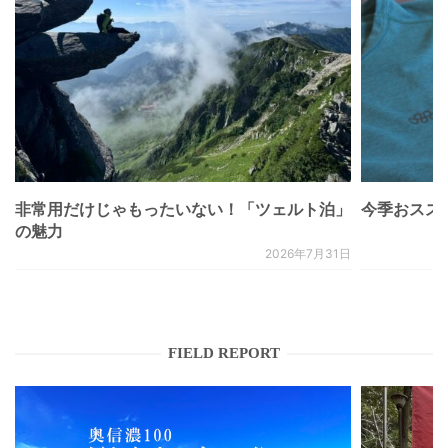
非常用だけじゃもったいない！「ツェルト泊」
今季おススメベ
の魅力
2026年7月31日
FIELD REPORT