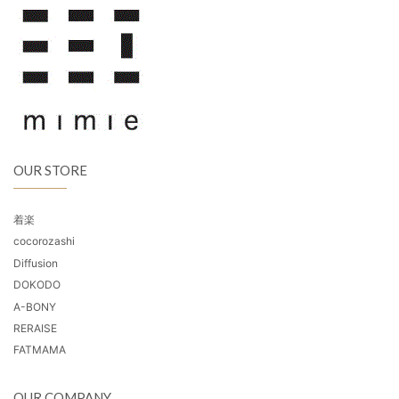
OUR STORE
着楽
cocorozashi
Diffusion
DOKODO
A-BONY
RERAISE
FATMAMA
OUR COMPANY