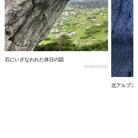
石にいざなわれた休日の話
2026年8月6日
北アルプス