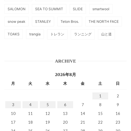
SALOMON
SEA TO SUMMIT
SLIDE
smartwool
snow peak
STANLEY
Teton Bros.
THE NORTH FACE
TOAKS
trangia
トレラン
ランニング
山と道
ARCHIVE
2026年8月
月
火
水
木
金
土
日
1
2
3
4
5
6
7
8
9
10
11
12
13
14
15
16
17
18
19
20
21
22
23