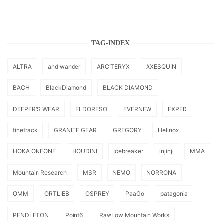
TAG-INDEX
ALTRA
and wander
ARC'TERYX
AXESQUIN
BACH
BlackDiamond
BLACK DIAMOND
DEEPER'S WEAR
ELDORESO
EVERNEW
EXPED
finetrack
GRANITE GEAR
GREGORY
Helinox
HOKA ONEONE
HOUDINI
Icebreaker
injinji
MMA
Mountain Research
MSR
NEMO
NORRONA
OMM
ORTLIEB
OSPREY
PaaGo
patagonia
PENDLETON
Point6
RawLow Mountain Works