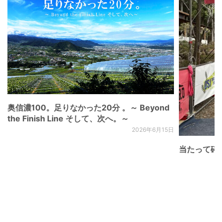
奥信濃100。足りなかった20分 。～ Beyond
the Finish Line そして、次へ。～
2026年6月15日
当たって砕け