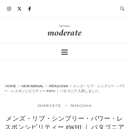
コ
ン
テ
ン
ホ
ツ
ー
へ
ム
ス
キ
ッ
プ
HOME
>
NEW ARRIVAL
>
PATAGONIA
>
メンズ・リブ・シンプリー・パワ
ー・レスポンシビリティー #WHI ｜ パタゴニア 入荷しました。
2018年5月7日
PATAGONIA
メンズ・リブ・シンプリー・パワー・レ
スポンシビリティー #WHI ｜ パタゴニア