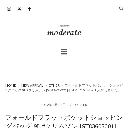
コ
ン
テ
ン
ホ
ツ
ー
へ
ム
ス
キ
ッ
プ
HOME
>
NEW ARRIVAL
>
OTHER
>
フォールドフラットポケットショッピ
ングバッグ 9L #クリムゾン [ST83605001]｜SEA TO SUMMIT 入荷しました。
2022年7月19日
OTHER
フォールドフラットポケットショッピン
グバッグ 9L #クリムゾン [ST83605001]｜