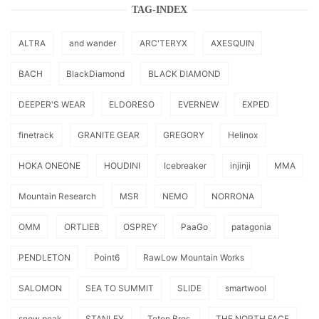
TAG-INDEX
ALTRA
and wander
ARC'TERYX
AXESQUIN
BACH
BlackDiamond
BLACK DIAMOND
DEEPER'S WEAR
ELDORESO
EVERNEW
EXPED
finetrack
GRANITE GEAR
GREGORY
Helinox
HOKA ONEONE
HOUDINI
Icebreaker
injinji
MMA
Mountain Research
MSR
NEMO
NORRONA
OMM
ORTLIEB
OSPREY
PaaGo
patagonia
PENDLETON
Point6
RawLow Mountain Works
SALOMON
SEA TO SUMMIT
SLIDE
smartwool
snow peak
STANLEY
Teton Bros.
THE NORTH FACE