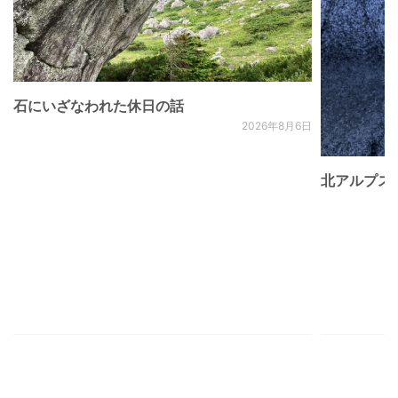
石にいざなわれた休日の話
2026年8月6日
北アルプス