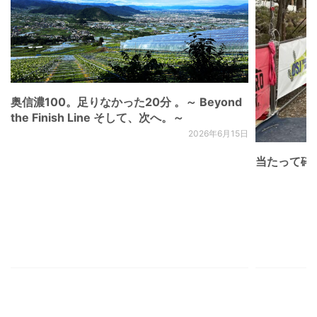
奥信濃100。足りなかった20分 。～ Beyond
the Finish Line そして、次へ。～
2026年6月15日
当たって砕け