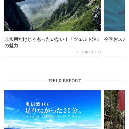
非常用だけじゃもったいない！「ツェルト泊」
今季おススメベ
の魅力
2026年7月31日
FIELD REPORT