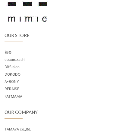
OUR STORE
着楽
cocorozashi
Diffusion
DOKODO
A-BONY
RERAISE
FATMAMA
OUR COMPANY
TAMAYA co.,ltd.