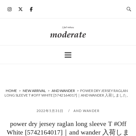
コ
ン
テ
ン
ホ
ツ
ー
へ
ム
ス
キ
ッ
プ
HOME
>
NEW ARRIVAL
>
AND WANDER
>
POWER DRY JERSEY RAGLAN
LONG SLEEVE T #OFF WHITE [5742164017]｜AND WANDER 入荷しました。
2022年5月31日
AND WANDER
power dry jersey raglan long sleeve T #Off
White [5742164017]｜and wander 入荷しま