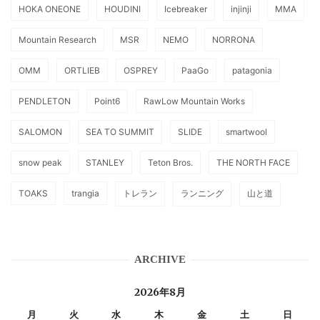
HOKA ONEONE
HOUDINI
Icebreaker
injinji
MMA
Mountain Research
MSR
NEMO
NORRONA
OMM
ORTLIEB
OSPREY
PaaGo
patagonia
PENDLETON
Point6
RawLow Mountain Works
SALOMON
SEA TO SUMMIT
SLIDE
smartwool
snow peak
STANLEY
Teton Bros.
THE NORTH FACE
TOAKS
trangia
トレラン
ランニング
山と道
ARCHIVE
2026年8月
月
火
水
木
金
土
日