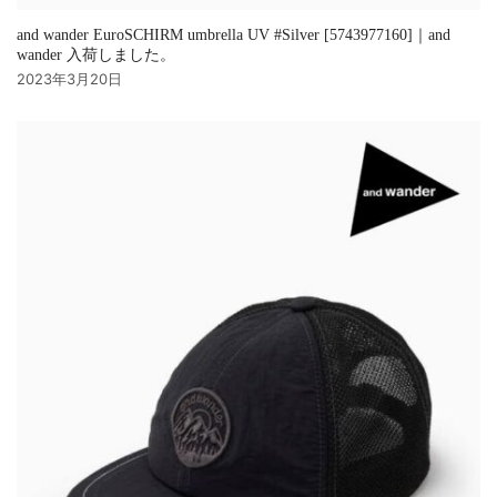
and wander EuroSCHIRM umbrella UV #Silver [5743977160]｜and
wander 入荷しました。
2023年3月20日