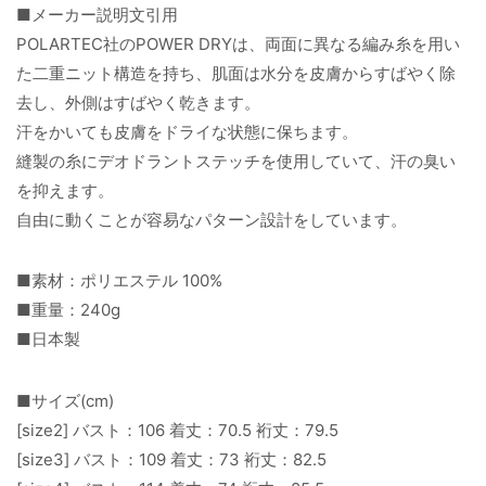
■メーカー説明文引用
POLARTEC社のPOWER DRYは、両面に異なる編み糸を用い
た二重ニット構造を持ち、肌面は水分を皮膚からすばやく除
去し、外側はすばやく乾きます。
汗をかいても皮膚をドライな状態に保ちます。
縫製の糸にデオドラントステッチを使用していて、汗の臭い
を抑えます。
自由に動くことが容易なパターン設計をしています。
■素材：ポリエステル 100%
■重量：240g
■日本製
■サイズ(cm)
[size2] バスト：106 着丈：70.5 裄丈：79.5
[size3] バスト：109 着丈：73 裄丈：82.5