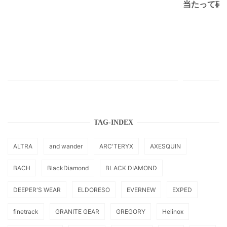
当たって砕け
TAG-INDEX
ALTRA
and wander
ARC'TERYX
AXESQUIN
BACH
BlackDiamond
BLACK DIAMOND
DEEPER'S WEAR
ELDORESO
EVERNEW
EXPED
finetrack
GRANITE GEAR
GREGORY
Helinox