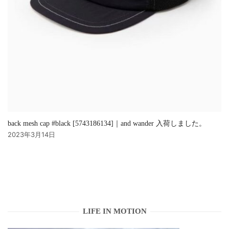
back mesh cap #black [5743186134]｜and wander 入荷しました。
2023年3月14日
LIFE IN MOTION