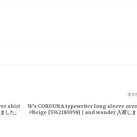
次の
er shirt
W’s CORDURA typewriter long sleeve over
入荷しました。
#Beige [5742183058]｜and wander 入荷