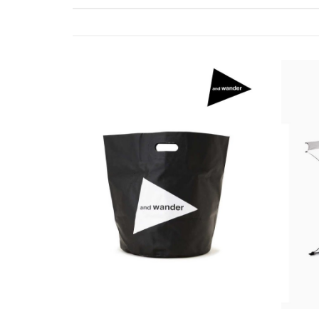
ゲ
ー
シ
ョ
ン