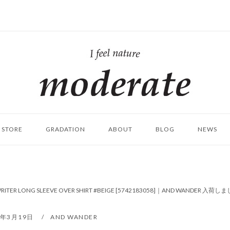
ホ
ー
ム
STORE
GRADATION
ABOUT
BLOG
NEWS
RITER LONG SLEEVE OVER SHIRT #BEIGE [5742183058]｜AND WANDER 入荷
2年3月19日
AND WANDER