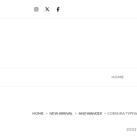
コ
ン
テ
ン
ツ
へ
ス
キ
ッ
HOME
プ
HOME
>
NEW ARRIVAL
>
AND WANDER
>
CORDURA TYPEW
202