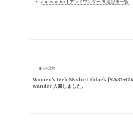
and wander | アンドワンダー 関連記事一覧
投
前の投稿
←
稿
Women’s tech SS shirt #black [5743153
wander 入荷しました。
ナ
ビ
ゲ
ー