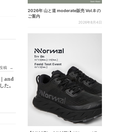
2026年 山と道 moderate販売 Vol.8 の
ご案内
2026年8月4日
投稿
→
5]｜and
ました。