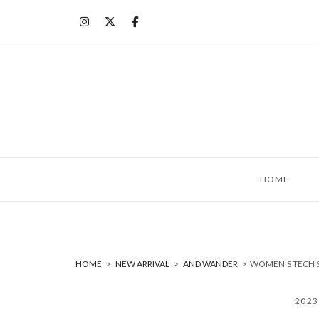
コ
ン
テ
ン
ツ
へ
ス
キ
ッ
HOME
プ
HOME
>
NEW ARRIVAL
>
AND WANDER
>
WOMEN’S TECH 
202