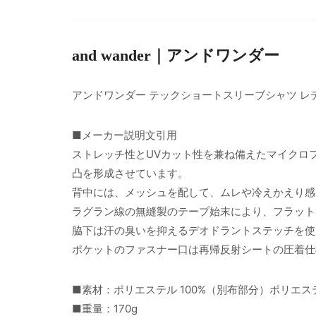
and wander｜アンドワンダー
アンドワンダー テックショートスリーブシャツ レ
■メーカー説明文引用
ストレッチ性とUVカット性を兼ね備えたマイクロ
凸を形成させています。
背中には、メッシュを配して、ムレや冷えかえり感
ラグラン線の無縫製のテープ始末により、フラット
脇下は汗の臭いを抑えるデオドラントステッチを使
ポケットのファスナー口は再帰反射シートの圧着仕
■素材：ポリエステル 100%（別布部分）ポリエステ
■重量：170g