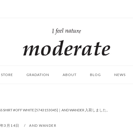
ホ
ー
ム
STORE
GRADATION
ABOUT
BLOG
NEWS
SS SHIRT #OFF WHITE [5743153045]｜AND WANDER 入荷しました。
3年3月14日
AND WANDER