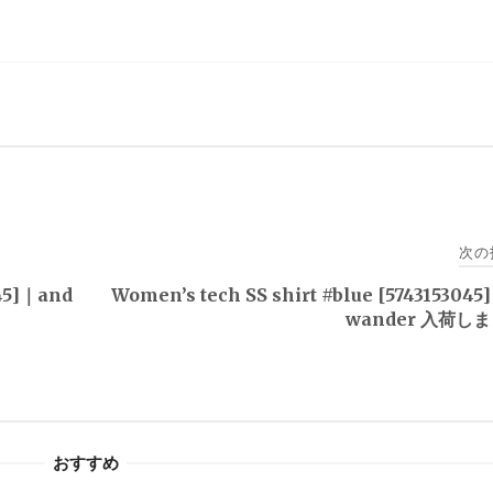
次の
045]｜and
Women’s tech SS shirt #blue [574315304
wander 入荷し
おすすめ