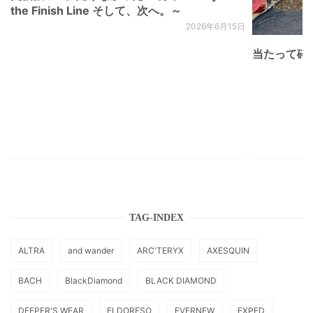
the Finish Line そして、次へ。～
2026年6月15日
当たって砕け
TAG-INDEX
ALTRA
and wander
ARC'TERYX
AXESQUIN
BACH
BlackDiamond
BLACK DIAMOND
DEEPER'S WEAR
ELDORESO
EVERNEW
EXPED