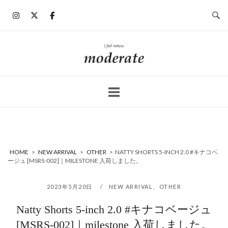
コ
ン
テ
ン
ホ
ツ
ー
へ
ム
ス
キ
ッ
プ
HOME
>
NEW ARRIVAL
>
OTHER
>
NATTY SHORTS 5-INCH 2.0 #キナコベ
ージュ [MSRS-002]｜MILESTONE 入荷しました。
2023年5月20日
NEW ARRIVAL
、
OTHER
Natty Shorts 5-inch 2.0 #キナコベージュ
[MSRS-002]｜milestone 入荷しました。