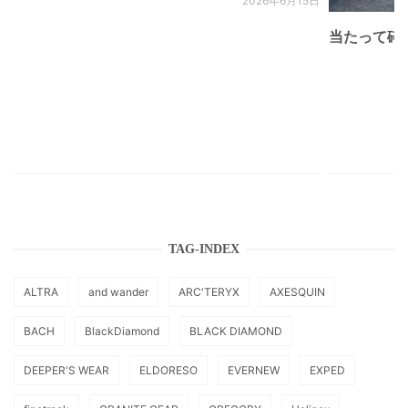
2026年6月15日
当たって砕け
TAG-INDEX
ALTRA
and wander
ARC'TERYX
AXESQUIN
BACH
BlackDiamond
BLACK DIAMOND
DEEPER'S WEAR
ELDORESO
EVERNEW
EXPED