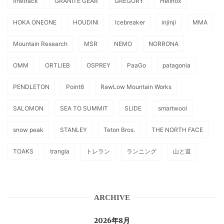
finetrack
GRANITE GEAR
GREGORY
Helinox
HOKA ONEONE
HOUDINI
Icebreaker
injinji
MMA
Mountain Research
MSR
NEMO
NORRONA
OMM
ORTLIEB
OSPREY
PaaGo
patagonia
PENDLETON
Point6
RawLow Mountain Works
SALOMON
SEA TO SUMMIT
SLIDE
smartwool
snow peak
STANLEY
Teton Bros.
THE NORTH FACE
TOAKS
trangia
トレラン
ランニング
山と道
ARCHIVE
2026年8月