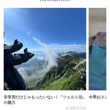
非常用だけじゃもったいない！「ツェルト泊」
今季おススメベ
の魅力
2026年7月31日