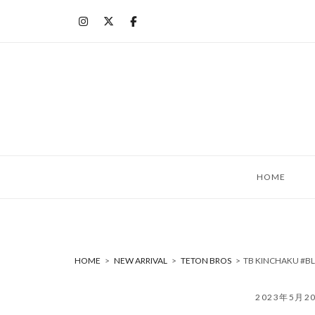
コ
ン
テ
ン
ツ
へ
ス
キ
ッ
HOME
プ
HOME
>
NEW ARRIVAL
>
TETON BROS
>
TB KINCHAKU #
2023年5月2