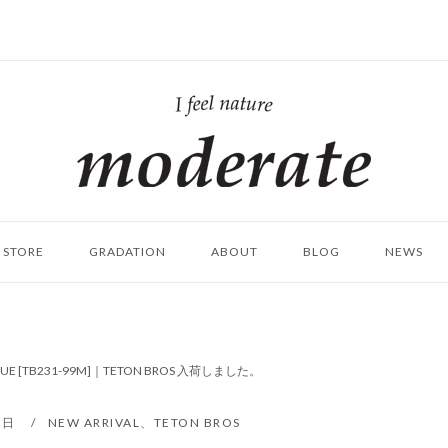
ホ
ー
ム
STORE
GRADATION
ABOUT
BLOG
NEWS
BLUE [TB231-99M]｜TETON BROS 入荷しました。
0日
NEW ARRIVAL
、
TETON BROS