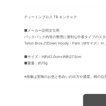
ティートンブロス TB キンチャク
■メーカー説明文引用
バックパック内等の整理に便利な巾着タイプのスタ
Teton Bros.のDown Hoody・Pant（
■サイズ：H約42.0cm×W約27.5cm
■重量：約15g
※画像は実物のお色と色合いの出方や濃度、柄の位