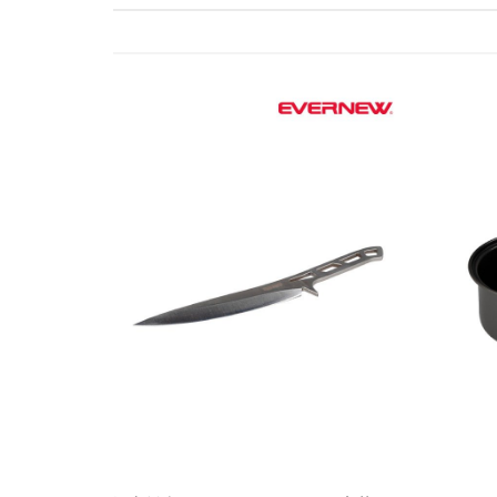
ゲ
ー
シ
ョ
ン