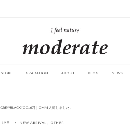
ホ
ー
ム
STORE
GRADATION
ABOUT
BLOG
NEWS
X) #GREY/BLACK [OC167]｜OMM 入荷しました。
月19日
NEW ARRIVAL
、
OTHER