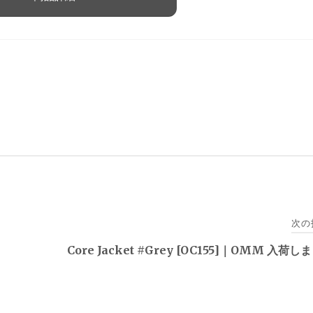
次の
。
Core Jacket #Grey [OC155]｜OMM 入荷