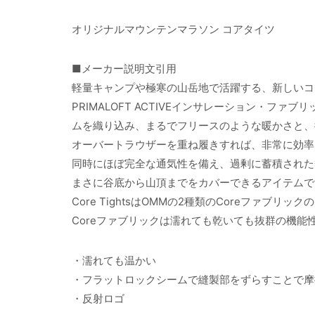
オリジナルマウンテンマラソン コアタイツ
■メーカー説明文引用
軽量キャンプや極寒の山岳地で活躍する、新しいコ
PRIMALOFT ACTIVEインサレーション・フ
ムを織り込み、まるでフリースのような暖かさと、
オーバートラウザーを重ね履きすれば、非常に効率
同時にほぼ完全な通気性を備え、過剰に蓄積された
まさに谷底から山頂までをカバーできるアイテムで
Core TightsはOMMの2種類のCoreファブリ
Coreファブリックは濡れても乾いても抜群の機
・濡れても温かい
・フラットロックシームで縫製部をずらすことで摩
・反射ロゴ