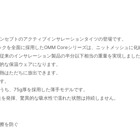
ンセプトのアクティブインサレーションタイツの登場です。
ァブリックを全面に採用したOMM Coreシリーズは、ニットメッシュに
従来のインサレーション製品の半分以下相当の重量を実現しまし
的な保温ウェアになります。
熱はただちに放出できます。
す。
ックのうち、75g厚を採用した薄手モデルです。
能性を発揮、驚異的な吸水性で濡れた状態は持続しません。
擦を防ぐ