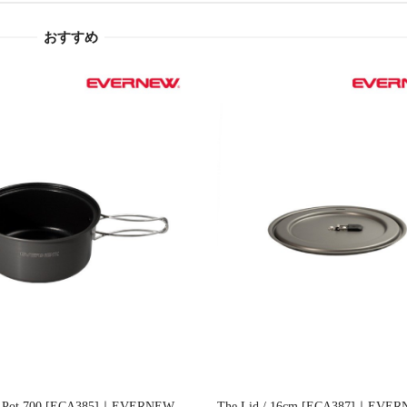
おすすめ
u.Pot 700 [ECA385]｜EVERNEW
The Lid / 16cm [ECA387]｜EVE