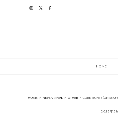
コ
ン
テ
ン
ツ
へ
ス
キ
ッ
HOME
プ
HOME
>
NEW ARRIVAL
>
OTHER
>
CORE TIGHTS (UNISE
2023年5