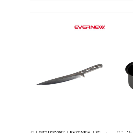
ゲ
ー
シ
ョ
ン
深山剣鉈 [EBY661]｜EVERNEW 入荷しま
U.L. Al