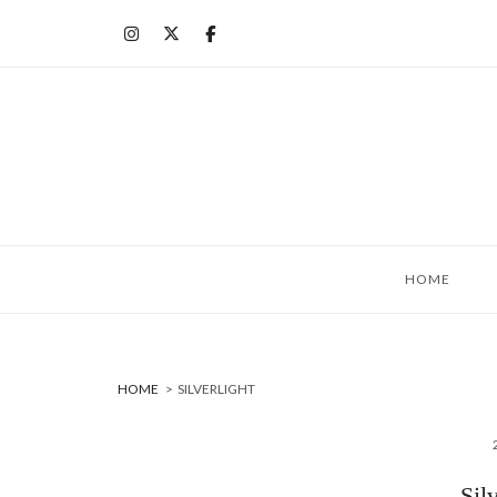
コ
ン
テ
ン
ツ
へ
ス
キ
ッ
HOME
プ
HOME
>
SILVERLIGHT
Si