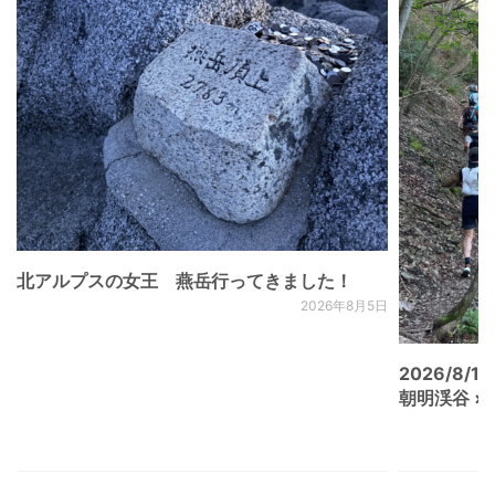
北アルプスの女王 燕岳行ってきました！
2026年8月5日
2026/8/15
朝明渓谷 × N