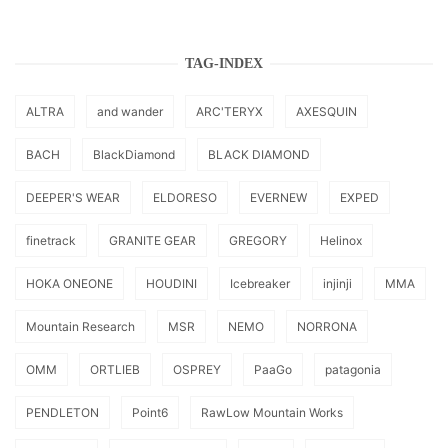
TAG-INDEX
ALTRA
and wander
ARC'TERYX
AXESQUIN
BACH
BlackDiamond
BLACK DIAMOND
DEEPER'S WEAR
ELDORESO
EVERNEW
EXPED
finetrack
GRANITE GEAR
GREGORY
Helinox
HOKA ONEONE
HOUDINI
Icebreaker
injinji
MMA
Mountain Research
MSR
NEMO
NORRONA
OMM
ORTLIEB
OSPREY
PaaGo
patagonia
PENDLETON
Point6
RawLow Mountain Works