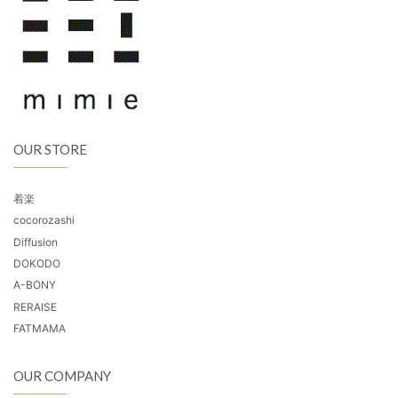
OUR STORE
着楽
cocorozashi
Diffusion
DOKODO
A-BONY
RERAISE
FATMAMA
OUR COMPANY