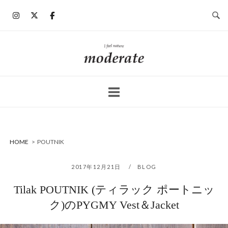
コ
ン
テ
ン
ホ
ツ
ー
へ
ム
ス
キ
ッ
プ
HOME
>
POUTNIK
2017年12月21日
BLOG
Tilak POUTNIK (ティラック ポートニッ
ク)のPYGMY Vest＆Jacket