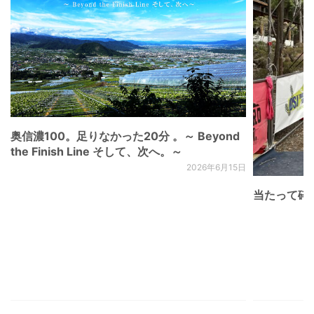
奥信濃100。足りなかった20分 。～ Beyond
the Finish Line そして、次へ。～
2026年6月15日
当たって砕け