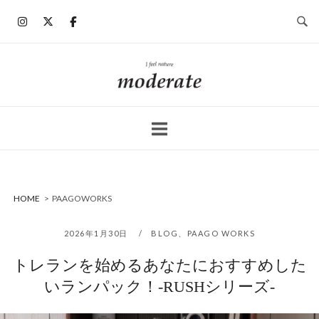
コ
ン
テ
ン
ホ
ツ
ー
へ
ム
ス
キ
ッ
プ
HOME
>
PAAGOWORKS
2026年1月30日
BLOG
、
PAAGO WORKS
トレランを始めるあなたにおすすめした
いランパック！-RUSHシリーズ-