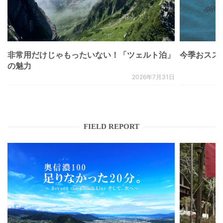
非常用だけじゃもったいない！「ツェルト泊」
今季おススメベ
の魅力
2026年7月31日
FIELD REPORT