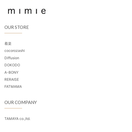
OUR STORE
着楽
cocorozashi
Diffusion
DOKODO
A-BONY
RERAISE
FATMAMA
OUR COMPANY
TAMAYA co.,ltd.