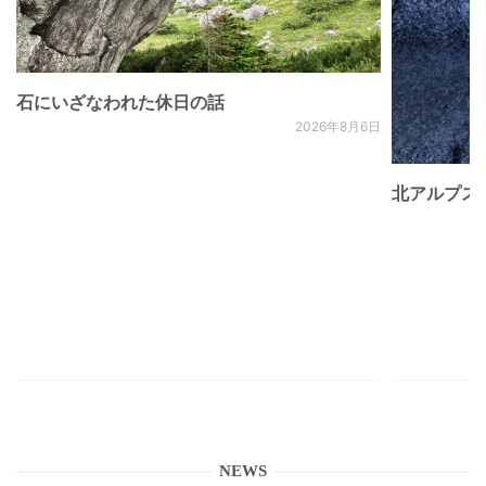
石にいざなわれた休日の話
2026年8月6日
北アルプス
NEWS