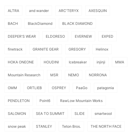
ALTRA
and wander
ARC'TERYX
AXESQUIN
BACH
BlackDiamond
BLACK DIAMOND
DEEPER'S WEAR
ELDORESO
EVERNEW
EXPED
finetrack
GRANITE GEAR
GREGORY
Helinox
HOKA ONEONE
HOUDINI
Icebreaker
injinji
MMA
Mountain Research
MSR
NEMO
NORRONA
OMM
ORTLIEB
OSPREY
PaaGo
patagonia
PENDLETON
Point6
RawLow Mountain Works
SALOMON
SEA TO SUMMIT
SLIDE
smartwool
snow peak
STANLEY
Teton Bros.
THE NORTH FACE