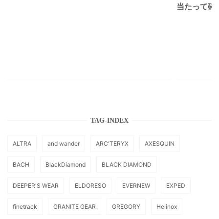
当たって砕け
TAG-INDEX
ALTRA
and wander
ARC'TERYX
AXESQUIN
BACH
BlackDiamond
BLACK DIAMOND
DEEPER'S WEAR
ELDORESO
EVERNEW
EXPED
finetrack
GRANITE GEAR
GREGORY
Helinox