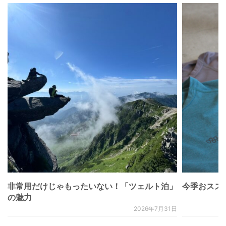
非常用だけじゃもったいない！「ツェルト泊」
今季おススメベ
の魅力
2026年7月31日