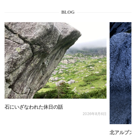
BLOG
石にいざなわれた休日の話
2026年8月6日
北アルプス