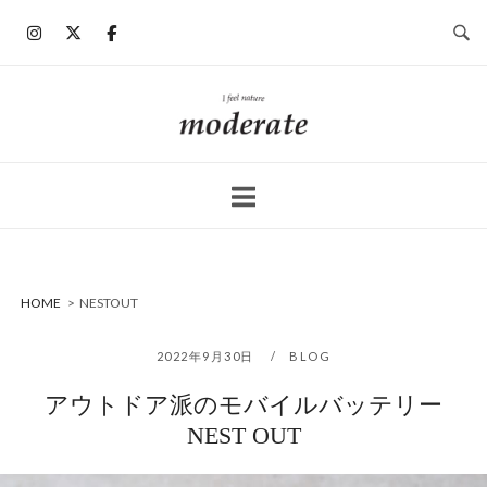
コ
ン
テ
ン
ホ
ツ
ー
へ
ム
ス
キ
ッ
プ
HOME
>
NESTOUT
2022年9月30日
BLOG
アウトドア派のモバイルバッテリー
NEST OUT