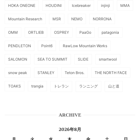
HOKA ONEONE
HOUDINI
Icebreaker
injinji
MMA
Mountain Research
MSR
NEMO
NORRONA
OMM
ORTLIEB
OSPREY
PaaGo
patagonia
PENDLETON
Point6
RawLow Mountain Works
SALOMON
SEA TO SUMMIT
SLIDE
smartwool
snow peak
STANLEY
Teton Bros.
THE NORTH FACE
TOAKS
trangia
トレラン
ランニング
山と道
ARCHIVE
2026年8月
月
火
水
木
金
土
日