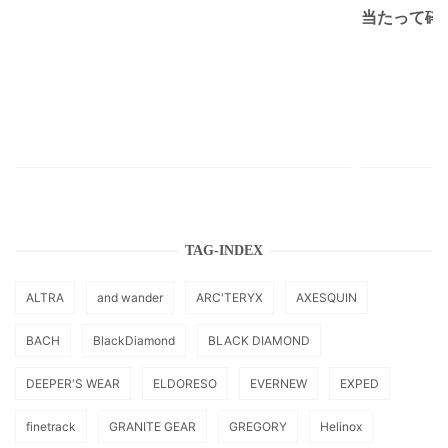
当たって砕け
TAG-INDEX
ALTRA
and wander
ARC'TERYX
AXESQUIN
BACH
BlackDiamond
BLACK DIAMOND
DEEPER'S WEAR
ELDORESO
EVERNEW
EXPED
finetrack
GRANITE GEAR
GREGORY
Helinox