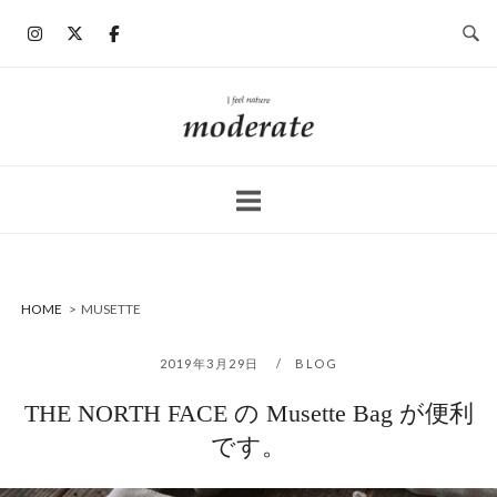
コ
ン
テ
ン
ホ
ツ
ー
へ
ム
ス
キ
ッ
プ
HOME
>
MUSETTE
2019年3月29日
BLOG
THE NORTH FACE の Musette Bag が便利
です。