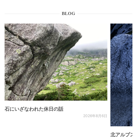
BLOG
石にいざなわれた休日の話
2026年8月6日
北アルプス