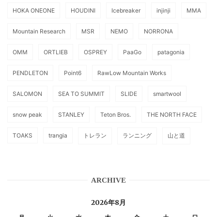
HOKA ONEONE
HOUDINI
Icebreaker
injinji
MMA
Mountain Research
MSR
NEMO
NORRONA
OMM
ORTLIEB
OSPREY
PaaGo
patagonia
PENDLETON
Point6
RawLow Mountain Works
SALOMON
SEA TO SUMMIT
SLIDE
smartwool
snow peak
STANLEY
Teton Bros.
THE NORTH FACE
TOAKS
trangia
トレラン
ランニング
山と道
ARCHIVE
2026年8月