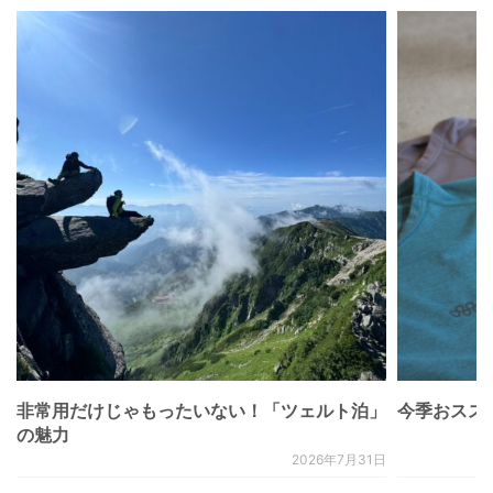
非常用だけじゃもったいない！「ツェルト泊」
今季おススメベ
の魅力
2026年7月31日