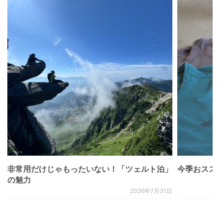
非常用だけじゃもったいない！「ツェルト泊」
今季おススメベ
の魅力
2026年7月31日