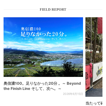
FIELD REPORT
奥信濃100。足りなかった20分 。～ Beyond
the Finish Line そして、次へ。～
2026年6月15日
当たって砕け