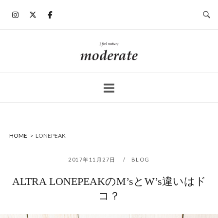
コ
ン
テ
ン
ホ
ツ
ー
へ
ム
ス
キ
ッ
プ
HOME
>
LONEPEAK
2017年11月27日
BLOG
ALTRA LONEPEAKのM’sとW’s違いはド
コ？