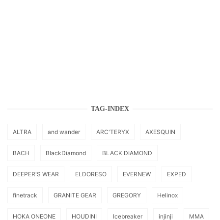
TAG-INDEX
ALTRA
and wander
ARC'TERYX
AXESQUIN
BACH
BlackDiamond
BLACK DIAMOND
DEEPER'S WEAR
ELDORESO
EVERNEW
EXPED
finetrack
GRANITE GEAR
GREGORY
Helinox
HOKA ONEONE
HOUDINI
Icebreaker
injinji
MMA