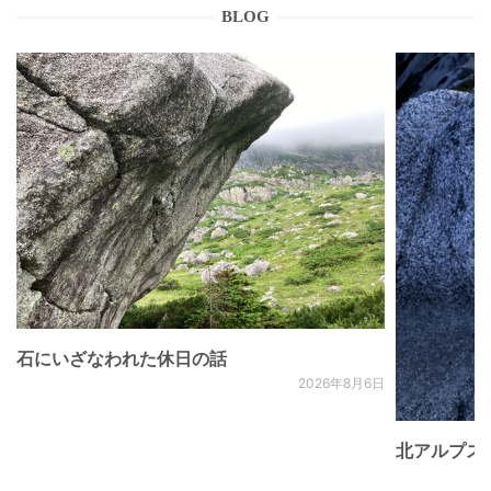
BLOG
石にいざなわれた休日の話
2026年8月6日
北アルプス