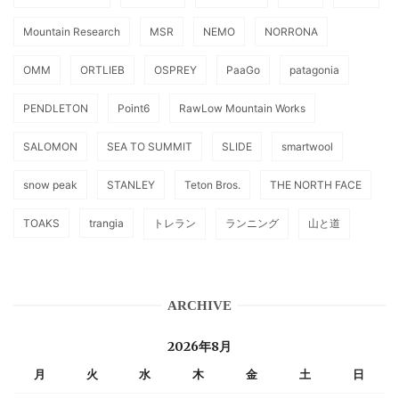
Mountain Research
MSR
NEMO
NORRONA
OMM
ORTLIEB
OSPREY
PaaGo
patagonia
PENDLETON
Point6
RawLow Mountain Works
SALOMON
SEA TO SUMMIT
SLIDE
smartwool
snow peak
STANLEY
Teton Bros.
THE NORTH FACE
TOAKS
trangia
トレラン
ランニング
山と道
ARCHIVE
2026年8月
月
火
水
木
金
土
日