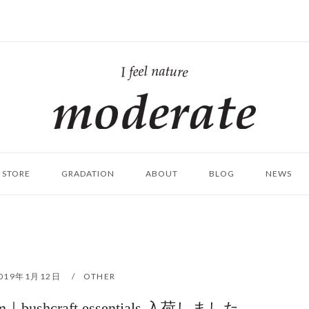
ホ
ー
ム
STORE
GRADATION
ABOUT
BLOG
NEWS
019年1月12日
OTHER
um｜bushcraft essentials 入荷しました。