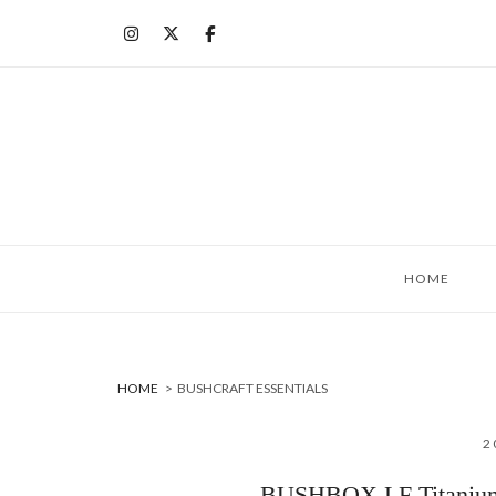
コ
ン
テ
ン
ツ
へ
ス
キ
ッ
HOME
プ
HOME
>
BUSHCRAFT ESSENTIALS
2
BUSHBOX LF Titani