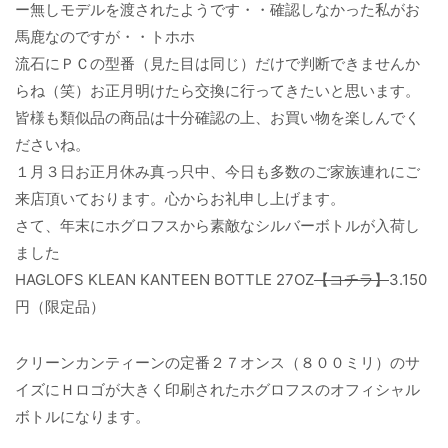
ー無しモデルを渡されたようです・・確認しなかった私がお
馬鹿なのですが・・トホホ
流石にＰＣの型番（見た目は同じ）だけで判断できませんか
らね（笑）お正月明けたら交換に行ってきたいと思います。
皆様も類似品の商品は十分確認の上、お買い物を楽しんでく
ださいね。
１月３日お正月休み真っ只中、今日も多数のご家族連れにご
来店頂いております。心からお礼申し上げます。
さて、年末にホグロフスから素敵なシルバーボトルが入荷し
ました
HAGLOFS KLEAN KANTEEN BOTTLE 27OZ
【コチラ】
3.150
円（限定品）
クリーンカンティーンの定番２７オンス（８００ミリ）のサ
イズにＨロゴが大きく印刷されたホグロフスのオフィシャル
ボトルになります。