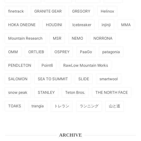
finetrack
GRANITE GEAR
GREGORY
Helinox
HOKA ONEONE
HOUDINI
Icebreaker
injinji
MMA
Mountain Research
MSR
NEMO
NORRONA
OMM
ORTLIEB
OSPREY
PaaGo
patagonia
PENDLETON
Point6
RawLow Mountain Works
SALOMON
SEA TO SUMMIT
SLIDE
smartwool
snow peak
STANLEY
Teton Bros.
THE NORTH FACE
TOAKS
trangia
トレラン
ランニング
山と道
ARCHIVE