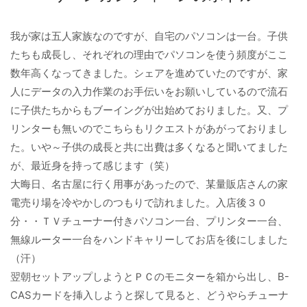
我が家は五人家族なのですが、自宅のパソコンは一台。子供
たちも成長し、それぞれの理由でパソコンを使う頻度がここ
数年高くなってきました。シェアを進めていたのですが、家
人にデータの入力作業のお手伝いをお願いしているので流石
に子供たちからもブーイングが出始めておりました。又、プ
リンターも無いのでこちらもリクエストがあがっておりまし
た。いや～子供の成長と共に出費は多くなると聞いてました
が、最近身を持って感じます（笑）
大晦日、名古屋に行く用事があったので、某量販店さんの家
電売り場を冷やかしのつもりで訪れました。入店後３０
分・・ＴＶチューナー付きパソコン一台、プリンター一台、
無線ルーター一台をハンドキャリーしてお店を後にしました
（汗）
翌朝セットアップしようとＰＣのモニターを箱から出し、B-
CASカードを挿入しようと探して見ると、どうやらチューナ