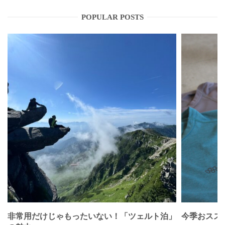
POPULAR POSTS
非常用だけじゃもったいない！「ツェルト泊」
今季おススメベ