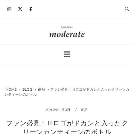
コ
ン
テ
ン
ホ
ツ
ー
へ
ム
ス
キ
ッ
プ
HOME
>
BLOG
>
商品
>
ファン必見！Ｈロゴがドカンと入ったクリーンカ
ンティーンのボトル
2012年1月3日
商品
ファン必見！Ｈロゴがドカンと入ったク
リーンカンティーンのボトル