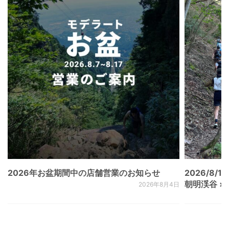
2026年お盆期間中の店舗営業のお知らせ
2026/8/15
朝明渓谷 × N
2026年8月4日