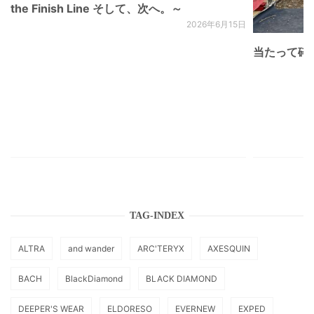
the Finish Line そして、次へ。～
2026年6月15日
当たって砕け
TAG-INDEX
ALTRA
and wander
ARC'TERYX
AXESQUIN
BACH
BlackDiamond
BLACK DIAMOND
DEEPER'S WEAR
ELDORESO
EVERNEW
EXPED