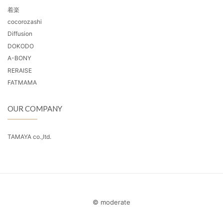
着楽
cocorozashi
Diffusion
DOKODO
A-BONY
RERAISE
FATMAMA
OUR COMPANY
TAMAYA co.,ltd.
© moderate