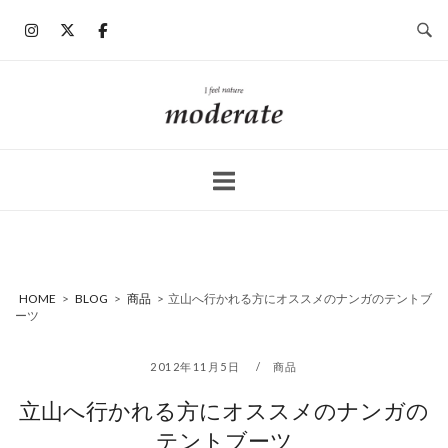
コ
ン
テ
ン
ホ
ツ
ー
へ
ム
ス
キ
ッ
プ
HOME
>
BLOG
>
商品
>
立山へ行かれる方にオススメのナンガのテントブ
ーツ
2012年11月5日
商品
立山へ行かれる方にオススメのナンガの
テントブーツ