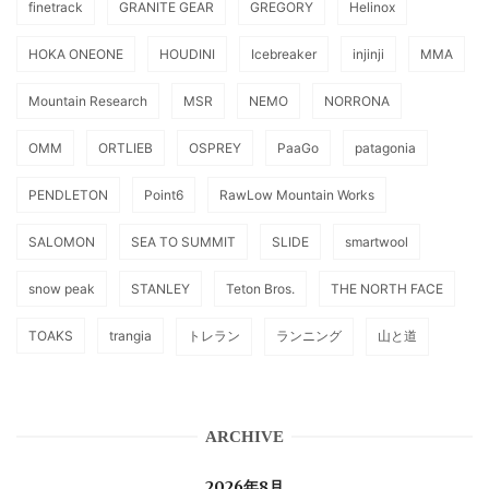
finetrack
GRANITE GEAR
GREGORY
Helinox
HOKA ONEONE
HOUDINI
Icebreaker
injinji
MMA
Mountain Research
MSR
NEMO
NORRONA
OMM
ORTLIEB
OSPREY
PaaGo
patagonia
PENDLETON
Point6
RawLow Mountain Works
SALOMON
SEA TO SUMMIT
SLIDE
smartwool
snow peak
STANLEY
Teton Bros.
THE NORTH FACE
TOAKS
trangia
トレラン
ランニング
山と道
ARCHIVE
2026年8月