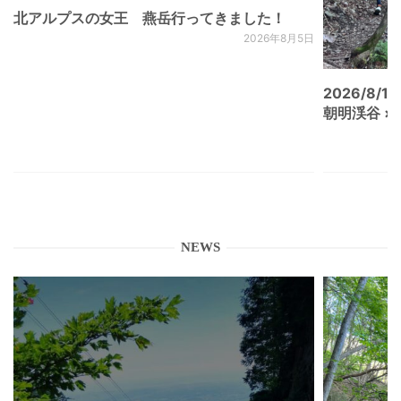
北アルプスの女王 燕岳行ってきました！
2026年8月5日
2026/8/15
朝明渓谷 × N
NEWS