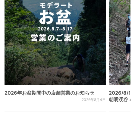
2026年お盆期間中の店舗営業のお知らせ
2026/8/15
朝明渓谷 × N
2026年8月4日