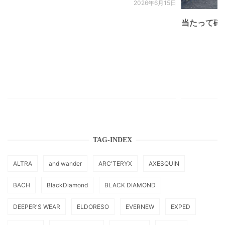
2026年6月15日
当たって砕け
TAG-INDEX
ALTRA
and wander
ARC'TERYX
AXESQUIN
BACH
BlackDiamond
BLACK DIAMOND
DEEPER'S WEAR
ELDORESO
EVERNEW
EXPED