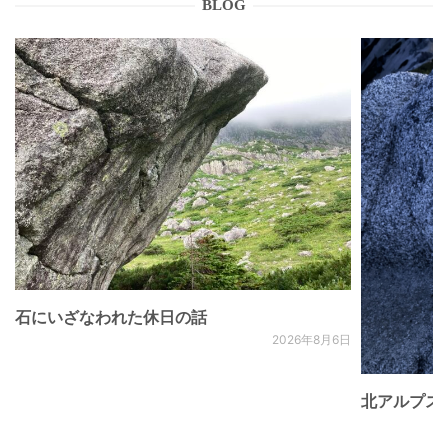
BLOG
石にいざなわれた休日の話
2026年8月6日
北アルプス