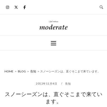
コ
ン
テ
ン
ホ
ツ
ー
へ
ム
ス
キ
ッ
プ
HOME
>
BLOG
>
告知
>
スノーシーズンは、直ぐそこまで来ています。
2012年11月4日
告知
スノーシーズンは、直ぐそこまで来てい
ます。