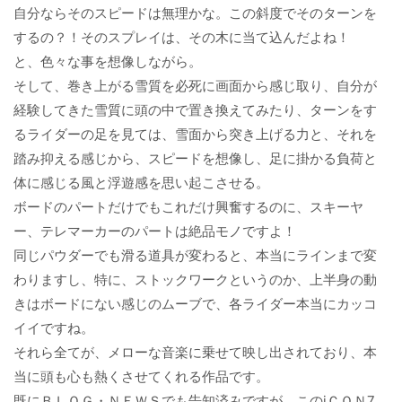
自分ならそのスピードは無理かな。この斜度でそのターンを
するの？！そのスプレイは、その木に当て込んだよね！
と、色々な事を想像しながら。
そして、巻き上がる雪質を必死に画面から感じ取り、自分が
経験してきた雪質に頭の中で置き換えてみたり、ターンをす
るライダーの足を見ては、雪面から突き上げる力と、それを
踏み抑える感じから、スピードを想像し、足に掛かる負荷と
体に感じる風と浮遊感を思い起こさせる。
ボードのパートだけでもこれだけ興奮するのに、スキーヤ
ー、テレマーカーのパートは絶品モノですよ！
同じパウダーでも滑る道具が変わると、本当にラインまで変
わりますし、特に、ストックワークというのか、上半身の動
きはボードにない感じのムーブで、各ライダー本当にカッコ
イイですね。
それら全てが、メローな音楽に乗せて映し出されており、本
当に頭も心も熱くさせてくれる作品です。
既にＢＬＯＧ・ＮＥＷＳでも告知済みですが、このiＣＯＮ7