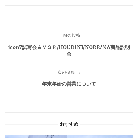
投
前の投稿
←
稿
icon7試写会＆ＭＳＲ/HOUDINI/NORR?NA商品説明
会
ナ
ビ
次の投稿
→
ゲ
年末年始の営業について
ー
シ
ョ
おすすめ
ン