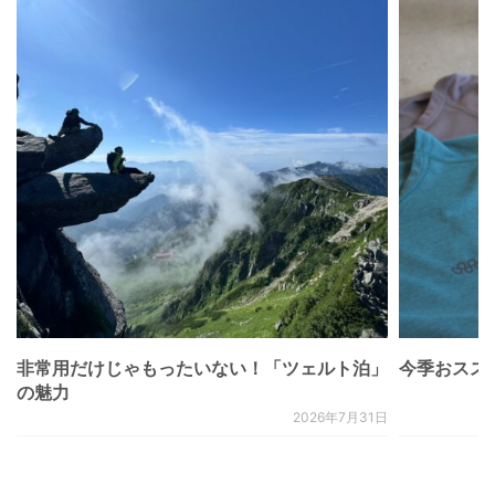
非常用だけじゃもったいない！「ツェルト泊」
今季おススメベ
の魅力
2026年7月31日