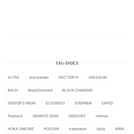
TAG-INDEX
ALTRA
and wander
ARC'TERYX
AXESQUIN
BACH
BlackDiamond
BLACK DIAMOND
DEEPER'S WEAR
ELDORESO
EVERNEW
EXPED
finetrack
GRANITE GEAR
GREGORY
Helinox
HOKA ONEONE
HOUDINI
Icebreaker
injinji
MMA