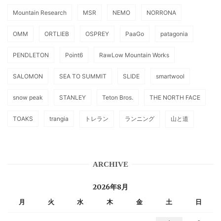
Mountain Research
MSR
NEMO
NORRONA
OMM
ORTLIEB
OSPREY
PaaGo
patagonia
PENDLETON
Point6
RawLow Mountain Works
SALOMON
SEA TO SUMMIT
SLIDE
smartwool
snow peak
STANLEY
Teton Bros.
THE NORTH FACE
TOAKS
trangia
トレラン
ランニング
山と道
ARCHIVE
2026年8月
月
火
水
木
金
土
日