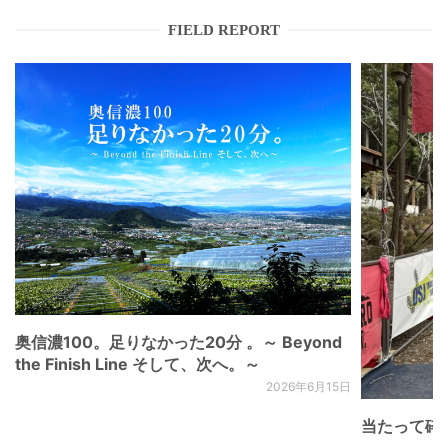
FIELD REPORT
奥信濃100。足りなかった20分 。～ Beyond
the Finish Line そして、次へ。～
2026年6月15日
当たって砕け