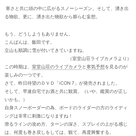
寒さと共に頭の中に広がるスノーシーズン。そして、湧き出
る物欲。更に、湧き出た物欲から膨らむ妄想。
もう、どうしようもありません。
こんばんは、飯田です。
立山も順調に雪が付いてきていますね。
（室堂山荘ライブカメラより）
この時期は、
室堂山荘のライブカメラ
と
寒気予想
を見るのが
楽しみの一つです。
さて、昨日待望のＤＶＤ「iCON 7」が発売されました。
そして、早速自宅でお酒と共に観賞。（いや、鑑賞のが正し
いかも。）
自身スノーボーダーの為、ボードのライダーの方のライディ
ングは非常に刺激になりますね！
滑るラインの攻め方、ターンの深さ、スプレイの上がる感じ
は、何度も巻き戻しをしては、観て、再度興奮する。