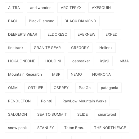
ALTRA
and wander
ARC'TERYX
AXESQUIN
BACH
BlackDiamond
BLACK DIAMOND
DEEPER'S WEAR
ELDORESO
EVERNEW
EXPED
finetrack
GRANITE GEAR
GREGORY
Helinox
HOKA ONEONE
HOUDINI
Icebreaker
injinji
MMA
Mountain Research
MSR
NEMO
NORRONA
OMM
ORTLIEB
OSPREY
PaaGo
patagonia
PENDLETON
Point6
RawLow Mountain Works
SALOMON
SEA TO SUMMIT
SLIDE
smartwool
snow peak
STANLEY
Teton Bros.
THE NORTH FACE