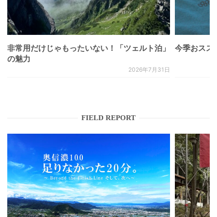
非常用だけじゃもったいない！「ツェルト泊」
今季おススメベ
の魅力
2026年7月31日
FIELD REPORT