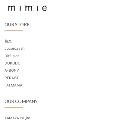
OUR STORE
着楽
cocorozashi
Diffusion
DOKODO
A-BONY
RERAISE
FATMAMA
OUR COMPANY
TAMAYA co.,ltd.