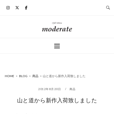
コ
ン
テ
ン
ホ
ツ
ー
へ
ム
ス
キ
ッ
プ
HOME
>
BLOG
>
商品
>
山と道から新作入荷致しました
2012年8月20日
商品
山と道から新作入荷致しました