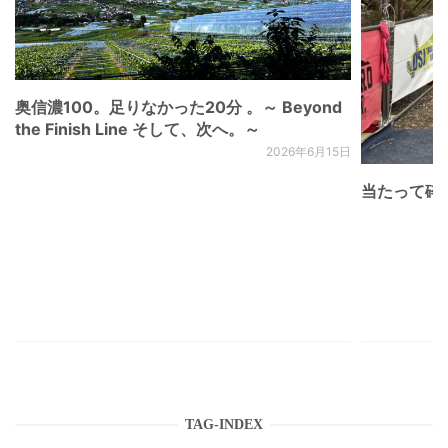
奥信濃100。足りなかった20分 。～ Beyond
the Finish Line そして、次へ。～
2026年6月15日
当たって砕け
TAG-INDEX