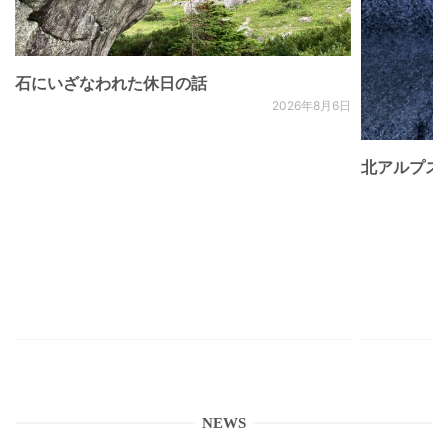
石にいざなわれた休日の話
2026年8月6日
北アルプス
NEWS