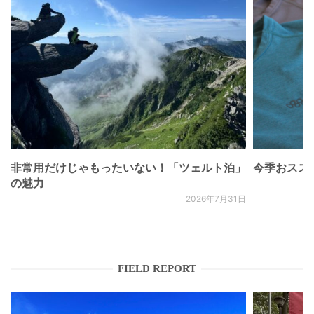
非常用だけじゃもったいない！「ツェルト泊」
今季おススメベ
の魅力
2026年7月31日
FIELD REPORT