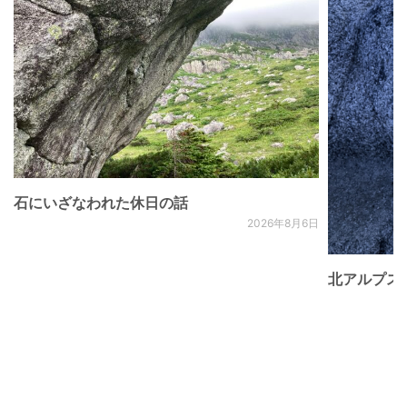
石にいざなわれた休日の話
2026年8月6日
北アルプス