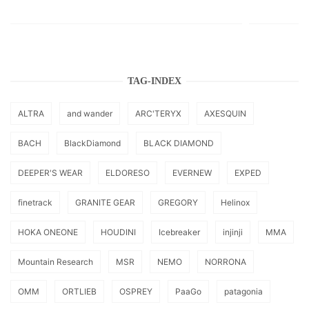
TAG-INDEX
ALTRA
and wander
ARC'TERYX
AXESQUIN
BACH
BlackDiamond
BLACK DIAMOND
DEEPER'S WEAR
ELDORESO
EVERNEW
EXPED
finetrack
GRANITE GEAR
GREGORY
Helinox
HOKA ONEONE
HOUDINI
Icebreaker
injinji
MMA
Mountain Research
MSR
NEMO
NORRONA
OMM
ORTLIEB
OSPREY
PaaGo
patagonia