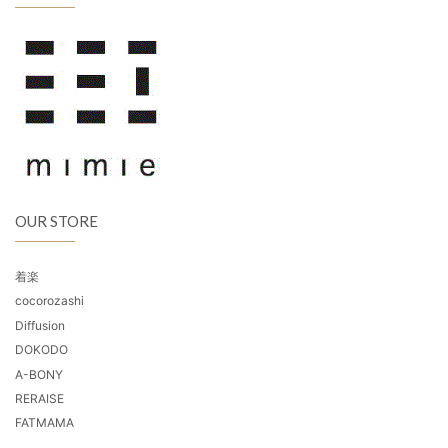
OUR STORE
着楽
cocorozashi
Diffusion
DOKODO
A-BONY
RERAISE
FATMAMA