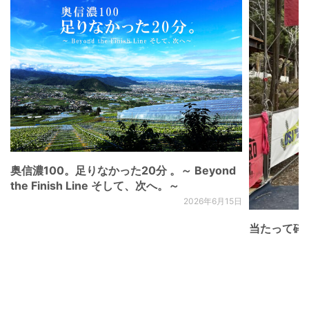
奥信濃100。足りなかった20分 。～ Beyond
the Finish Line そして、次へ。～
2026年6月15日
当たって砕け