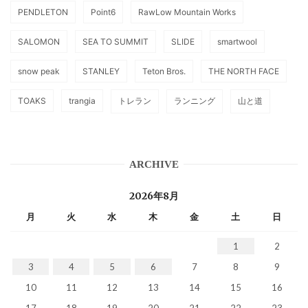
PENDLETON
Point6
RawLow Mountain Works
SALOMON
SEA TO SUMMIT
SLIDE
smartwool
snow peak
STANLEY
Teton Bros.
THE NORTH FACE
TOAKS
trangia
トレラン
ランニング
山と道
ARCHIVE
2026年8月
月
火
水
木
金
土
日
1
2
3
4
5
6
7
8
9
10
11
12
13
14
15
16