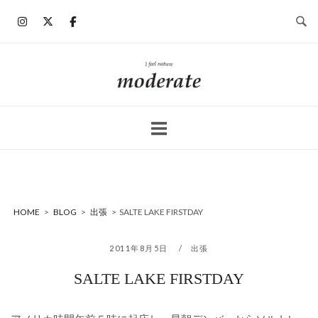
コ
ン
テ
ン
ホ
ツ
ー
へ
ム
ス
キ
ッ
プ
HOME
>
BLOG
>
出張
>
SALTE LAKE FIRSTDAY
2011年8月5日
出張
SALTE LAKE FIRSTDAY