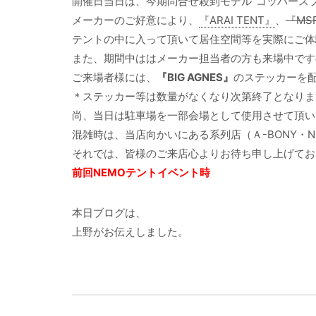
開催日当日は、今期問合せ殺到モデル“コッパースプー
メーカーのご好意により、
『ARAI TENT』
、
『MS
テントの中に入って頂いて居住空間等を実際にご体
また、期間中ははメーカー担当者の方も来場中です
ご来場者様には、
『BIG AGNES』
のステッカーを
＊ステッカー等は数量がなくなり次第終了となりま
尚、当日は駐車場を一部会場として使用させて頂い
混雑時は、当店向かいにある系列店（Ａ-BONY・
それでは、皆様のご来店心よりお待ち申し上げてお
前回NEMOテントイベント時
本日ブログは、
上野がお伝えしました。