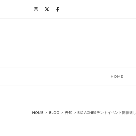
コ
ン
テ
ン
ツ
へ
ス
キ
ッ
HOME
プ
HOME
>
BLOG
>
告知
>
BIG AGNES テントイベント開催致