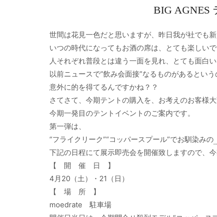
BIG AGN
世間は花見一色だと思いますが、昨日我が社でも新
いつの時代になってもお酒の席は、とても楽しいで
人それぞれ普段とは違う一面を見れ、とても面白い
以前ニュースで“飲み会面接”なるものがあるとい
意外に的を得てるんですかね？？
さてさて、今期テントの購入を、お考えのお客様大
今期一発目のテントイベントのご案内です。
第一弾は、
“フライクリーク”“コッパースプール”でお馴染みの
下記の日程にて展示即売会を開催致しますので、今
【 開 催 日 】
4月20（土）・21（日）
【 場 所 】
moedrate 駐車場