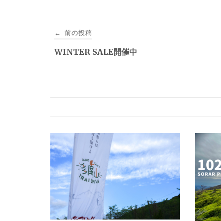
投
前の投稿
←
稿
WINTER SALE開催中
ナ
ビ
ゲ
ー
シ
ョ
ン